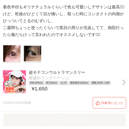
着色半径もギリナチュラルぐらいで色も可愛いしデザインは最高👍🏻
けど、乾燥がひどくて目が痛いし、取った時にコンタクトの内側が
ひっついてとるのむずいし、
二週間ちょっと使ったぐらいで黒目の周りが充血してて、病院行っ
たら傷だらけって言われたのでオススメしないです🙂‍↔️
超モテコンウルトラマンスリー
超盛れリングベージュ
DIA 14.5mm
BC 8.6mm
1ヶ月
着色直径 14.0mm
度数 ±0.00~ -6.00
¥1,650
2024年11月20日投稿
26参考になった
レビューをもっと読む