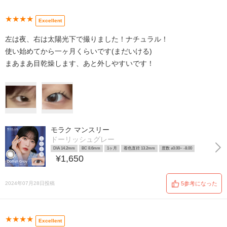
★★★★
Excellent
左は夜、右は太陽光下で撮りました！ナチュラル！
使い始めてから一ヶ月くらいです(まだいける)
まあまあ目乾燥します、あと外しやすいです！
モラク マンスリー
ドーリッシュグレー
DIA 14.2mm
BC 8.6mm
1ヶ月
着色直径 13.2mm
度数 ±0.00~ -8.00
¥1,650
2024年07月28日投稿
5参考になった
★★★★
Excellent