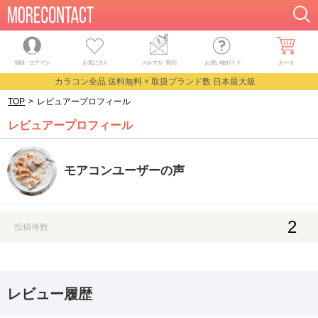
登録・ログイン
お気に入り
メルマガ
・
割引
お買い物ガイド
カート
カラコン全品 送料無料 × 取扱ブランド数 日本最大級
TOP
>
レビュアープロフィール
レビュアープロフィール
モアコンユーザーの声
2
投稿件数
レビュー履歴