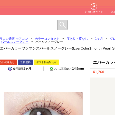
お買い物ガイド
メ
ラコン通販 モアコン
>
カラーコンタクト
>
度あり・度なし
>
1ヶ月
>
グ
パールスノーグレー
>
パールスノーグレー
エバーカラーワンマンスパールスノーグレー(EverColor1month Pearl
エバーカラ
当日発送あり
送料無料
ポスト投函対応可
1ヶ月
14.5mm
使用期間
レンズ直径(DIA)
¥1,760