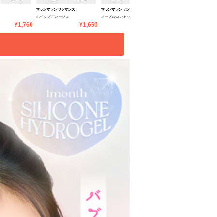
マランマラン ワンマンス
マランマラン ワンマンス
エバーカラーワンマンス
ホイップグレージュ
メープルコントゥア
シロップリング
¥1,760
¥1,650
¥1,650
¥1