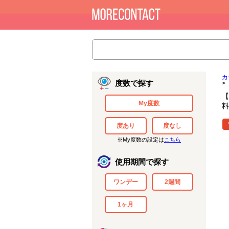
カ
度数で探す
>
【
My度数
料
度あり
度なし
※My度数の設定は
こちら
使用期間で探す
ワンデー
2週間
1ヶ月