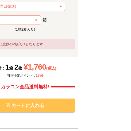
箱
(1箱2枚入り)
じ度数の2枚入りとなります
メーカー提供画像
メーカ
¥1,760
1
2
 :
箱
枚
(税込)
17pt
獲得予定ポイント :
カラコン全品送料無料!
カートに入れる