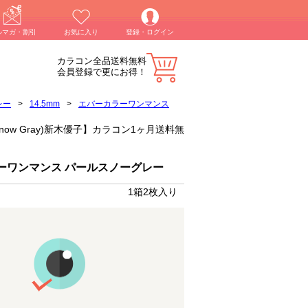
ルマガ・割引
お気に入り
登録・ログイン
カラコン全品送料無料
会員登録で更にお得！
レー
>
14.5mm
>
エバーカラーワンマンス
 Snow Gray)新木優子】カラコン1ヶ月送料無
ーワンマンス パールスノーグレー
1箱2枚入り