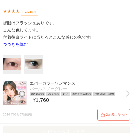
★★★★
Excellent
裸眼はフラッシュありです。
こんな色してます。
付着後白ライトに当たるとこんな感じの色です!
つづきを読む
エバーカラーワンマンス
パールスノーグレー
DIA 14.5mm
BC 8.7mm
1ヶ月
着色直径 13.8mm
度数 ±0.00~ -10.00
¥1,760
2026年02月07日投稿
2参考になった
レビューをもっと読む