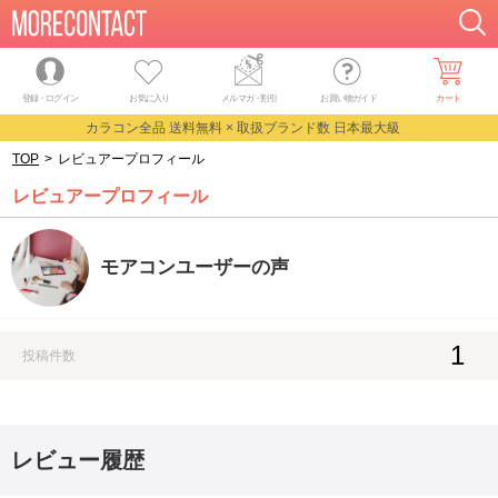
登録・ログイン
お気に入り
メルマガ
・
割引
お買い物ガイド
カート
カラコン全品 送料無料 × 取扱ブランド数 日本最大級
TOP
>
レビュアープロフィール
レビュアープロフィール
モアコンユーザーの声
1
投稿件数
レビュー履歴