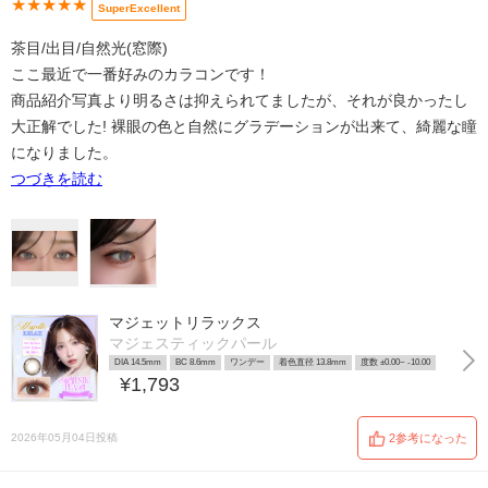
★★★★★
SuperExcellent
茶目/出目/自然光(窓際)
ここ最近で一番好みのカラコンです！
商品紹介写真より明るさは抑えられてましたが、それが良かったし
大正解でした! 裸眼の色と自然にグラデーションが出来て、綺麗な瞳
になりました。
つづきを読む
マジェットリラックス
マジェスティックパール
DIA 14.5mm
BC 8.6mm
ワンデー
着色直径 13.8mm
度数 ±0.00~ -10.00
¥1,793
2026年05月04日投稿
2参考になった