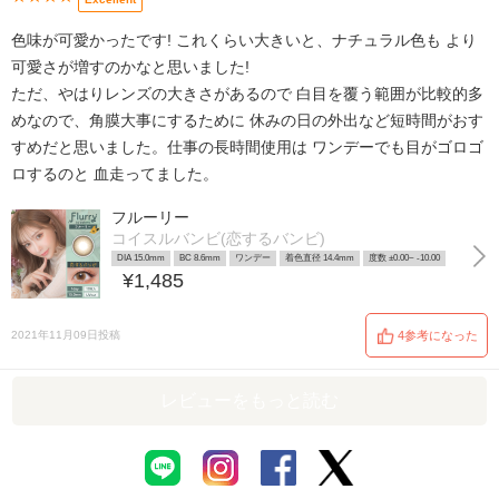
色味が可愛かったです! これくらい大きいと、ナチュラル色も より
可愛さが増すのかなと思いました!
ただ、やはりレンズの大きさがあるので 白目を覆う範囲が比較的多
めなので、角膜大事にするために 休みの日の外出など短時間がおす
すめだと思いました。仕事の長時間使用は ワンデーでも目がゴロゴ
ロするのと 血走ってました。
フルーリー
コイスルバンビ(恋するバンビ)
DIA 15.0mm
BC 8.6mm
ワンデー
着色直径 14.4mm
度数 ±0.00~ -10.00
¥1,485
2021年11月09日投稿
4参考になった
レビューをもっと読む