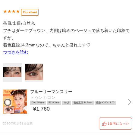
★★★★
Excellent
茶目/出目/自然光
フチはダークブラウン、内側は暗めのベージュで落ち着いた印象で
すが、
着色直径14.3mmなので、ちゃんと盛れます♡
つづきを読む
フルーリーマンスリー
トゥンカロン
DIA 15.0mm
BC 8.7mm
1ヶ月
着色直径 14.3mm
度数 ±0.00~ -8.00
¥1,760
2026年01月21日投稿
1参考になった