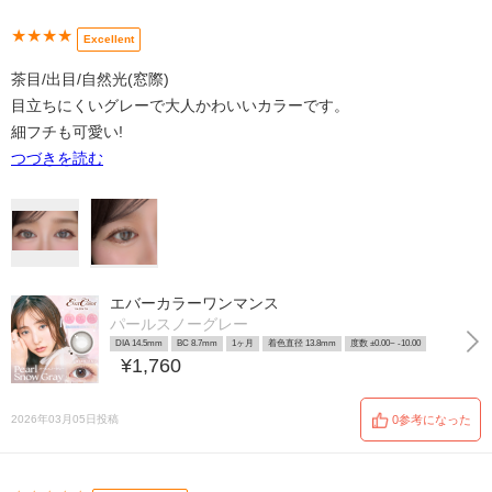
★★★★
Excellent
茶目/出目/自然光(窓際)
目立ちにくいグレーで大人かわいいカラーです。
細フチも可愛い!
つづきを読む
エバーカラーワンマンス
パールスノーグレー
DIA 14.5mm
BC 8.7mm
1ヶ月
着色直径 13.8mm
度数 ±0.00~ -10.00
¥1,760
2026年03月05日投稿
0参考になった