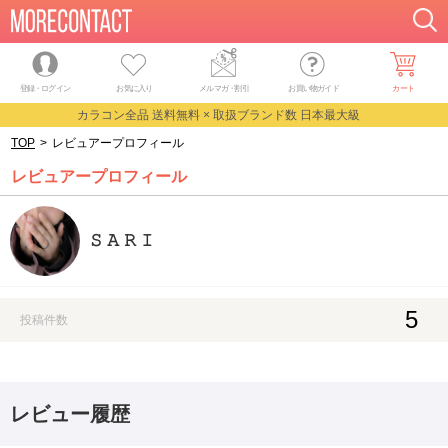
登録・ログイン
お気に入り
メルマガ
・
割引
お買い物ガイド
カート
カラコン全品 送料無料 × 取扱ブランド数 日本最大級
TOP
>
レビュアープロフィール
レビュアープロフィール
𝚂 𝙰 𝚁 𝙸
5
投稿件数
レビュー履歴