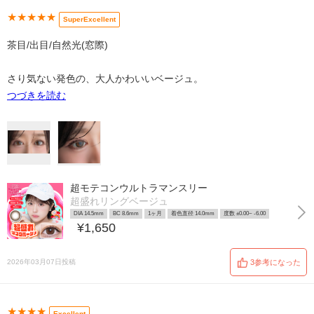
★★★★★
SuperExcellent
茶目/出目/自然光(窓際)
さり気ない発色の、大人かわいいベージュ。
つづきを読む
超モテコンウルトラマンスリー
超盛れリングベージュ
DIA 14.5mm
BC 8.6mm
1ヶ月
着色直径 14.0mm
度数 ±0.00~ -6.00
¥1,650
2026年03月07日投稿
3参考になった
★★★★
Excellent