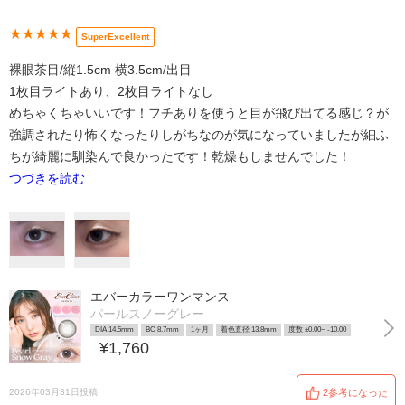
★★★★★
SuperExcellent
裸眼茶目/縦1.5cm 横3.5cm/出目
1枚目ライトあり、2枚目ライトなし
めちゃくちゃいいです！フチありを使うと目が飛び出てる感じ？が
強調されたり怖くなったりしがちなのが気になっていましたが細ふ
ちが綺麗に馴染んで良かったです！乾燥もしませんでした！
つづきを読む
エバーカラーワンマンス
パールスノーグレー
DIA 14.5mm
BC 8.7mm
1ヶ月
着色直径 13.8mm
度数 ±0.00~ -10.00
¥1,760
2026年03月31日投稿
2参考になった