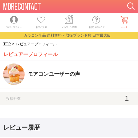
登録・ログイン
お気に入り
メルマガ
・
割引
お買い物ガイド
カート
カラコン全品 送料無料 × 取扱ブランド数 日本最大級
TOP
>
レビュアープロフィール
レビュアープロフィール
モアコンユーザーの声
1
投稿件数
レビュー履歴