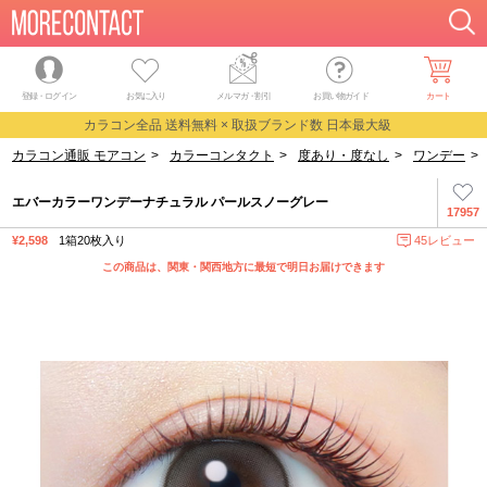
登録・ログイン
お気に入り
メルマガ
・
割引
お買い物ガイド
カート
カラコン全品 送料無料 × 取扱ブランド数 日本最大級
カラコン通販 モアコン
>
カラーコンタクト
>
度あり・度なし
>
ワンデー
>
エバーカラーワンデーナチュラル パールスノーグレー
17957
¥2,598
1箱20枚入り
45レビュー
この商品は、関東・関西地方に最短で明日お届けできます