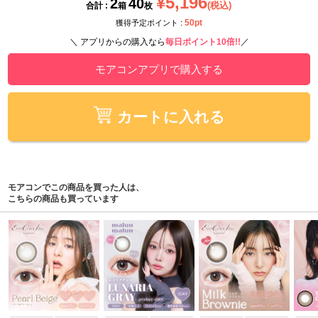
¥5,196
2
40
(税込)
合計 :
箱
枚
50pt
獲得予定ポイント :
＼ アプリからの購入なら
毎日ポイント10倍!!
／
モアコンアプリで購入する
カートに入れる
モアコンでこの商品を買った人は、
こちらの商品も買っています