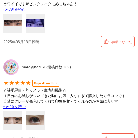
カワイイです🩶ピンクメイクにめっちゃあう！
つづきを読む
2025年06月18日投稿
5参考になった
more@hazuki (投稿件数:132)
★★★★★
SuperExcellent
☆裸眼黒目・外カメラ・室内灯撮影☆
１日分のお試しがついてきた時にお気に入りすぎて購入したカラコンです
自然にグレーが発色してくれて印象を変えてくれるのがお気に入り💙
つづきを読む