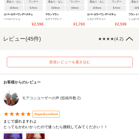
度あり・なし
ワンデー
度あり・なし
ワンデー
度あり・なし
ワンデー
度あり
14.5mm
8.7mm
14.5mm
8.6mm
14.5mm
8.7mm
14.
エバーカラーワンデーナチュ
マランマラン
エバーカラーワンデーナチュ
フランミ
パールベージュ
ルナリアグレー
ミルクブラウニー
シュガー
ラル
ラル
¥2,598
¥1,760
¥2,598
レビュー(45件)
★★★★(4.2)
新規レビューを書き込む
お客様からのレビュー
モアコンユーザーの声 (投稿件数:2)
★★★★★
SuperExcellent
まじで盛れますわよ
とってもかわいかったので迷ったら挑戦してみてください！！