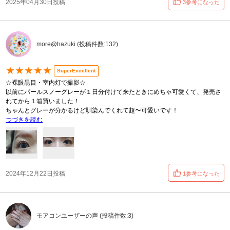
2025年04月30日投稿
3参考になった
more@hazuki (投稿件数:132)
★★★★★
SuperExcellent
☆裸眼黒目・室内灯で撮影☆
以前にパールスノーグレーが１日分付けて来たときにめちゃ可愛くて、発売さ
れてから１箱買いました！
ちゃんとグレーが分かるけど馴染んでくれて超〜可愛いです！
つづきを読む
2024年12月22日投稿
1参考になった
モアコンユーザーの声 (投稿件数:3)