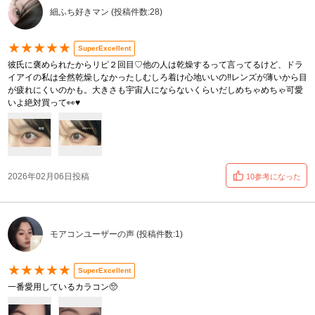
細ふち好きマン (投稿件数:28)
★★★★★
SuperExcellent
彼氏に褒められたからリピ２回目♡他の人は乾燥するって言ってるけど、ドラ
イアイの私は全然乾燥しなかったしむしろ着け心地いいの‼️レンズが薄いから目
が疲れにくいのかも。大きさも宇宙人にならないくらいだしめちゃめちゃ可愛
いよ絶対買って👀♥
2026年02月06日投稿
10参考になった
モアコンユーザーの声 (投稿件数:1)
★★★★★
SuperExcellent
一番愛用しているカラコン🥺