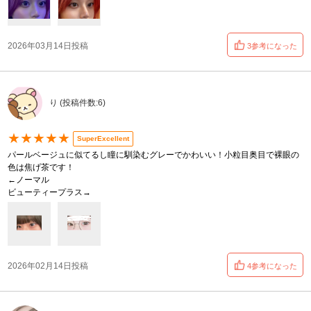
2026年03月14日投稿
3参考になった
り (投稿件数:6)
★★★★★
SuperExcellent
パールベージュに似てるし瞳に馴染むグレーでかわいい！小粒目奥目で裸眼の
色は焦げ茶です！
←ノーマル
ビューティープラス→
2026年02月14日投稿
4参考になった