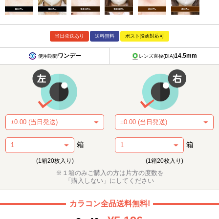
当日発送あり
送料無料
ポスト投函対応可
ワンデー
14.5mm
使用期間
レンズ直径(DIA)
箱
箱
(1箱20枚入り)
(1箱20枚入り)
※１箱のみご購入の方は片方の度数を
「購入しない」にしてください
カラコン全品送料無料!