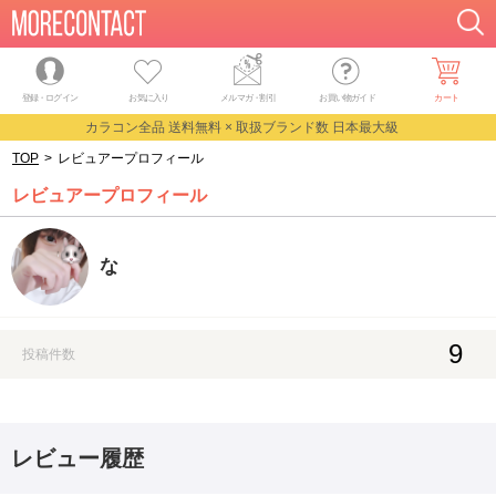
登録・ログイン
お気に入り
メルマガ
・
割引
お買い物ガイド
カート
カラコン全品 送料無料 × 取扱ブランド数 日本最大級
TOP
>
レビュアープロフィール
レビュアープロフィール
な
9
投稿件数
レビュー履歴