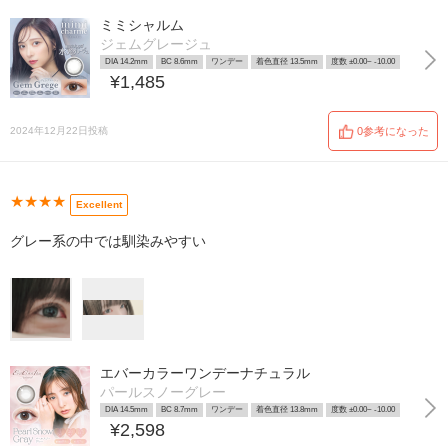
ミミシャルム
ジェムグレージュ
DIA 14.2mm
BC 8.6mm
ワンデー
着色直径 13.5mm
度数 ±0.00~ -10.00
¥1,485
2024年12月22日投稿
0参考になった
★★★★
Excellent
グレー系の中では馴染みやすい
エバーカラーワンデーナチュラル
パールスノーグレー
DIA 14.5mm
BC 8.7mm
ワンデー
着色直径 13.8mm
度数 ±0.00~ -10.00
¥2,598