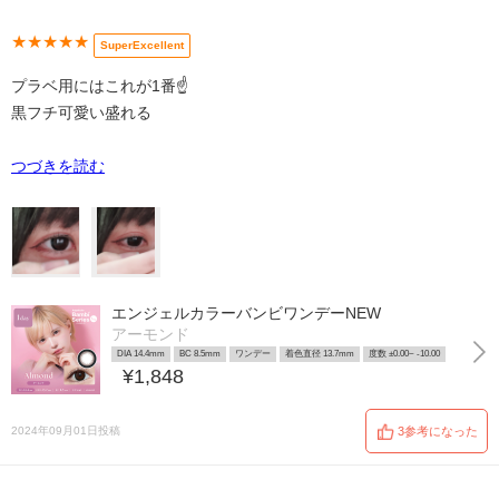
★★★★★
SuperExcellent
プラベ用にはこれが1番☝️
黒フチ可愛い盛れる
つづきを読む
エンジェルカラーバンビワンデーNEW
アーモンド
DIA 14.4mm
BC 8.5mm
ワンデー
着色直径 13.7mm
度数 ±0.00~ -10.00
¥1,848
2024年09月01日投稿
3参考になった