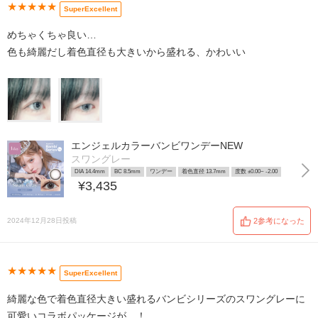
★★★★★
SuperExcellent
めちゃくちゃ良い…
色も綺麗だし着色直径も大きいから盛れる、かわいい
エンジェルカラーバンビワンデーNEW
スワングレー
DIA 14.4mm
BC 8.5mm
ワンデー
着色直径 13.7mm
度数 ±0.00~ -2.00
¥3,435
2024年12月28日投稿
2参考になった
★★★★★
SuperExcellent
綺麗な色で着色直径大きい盛れるバンビシリーズのスワングレーに
可愛いコラボパッケージが…！