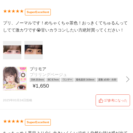
★★★★★
SuperExcellent
プリ、ノーマルです！めちゃくちゃ茶色！おっきくてちゅるんって
してて激カワです😭甘いカラコンしたい方絶対買ってください！
プリモア
プリリングベージュ
DIA 15.0mm
BC 8.7mm
ワンデー
着色直径 14.6mm
度数 ±0.00~ -6.00
¥1,650
2025年03月24日投稿
17参考になった
★★★★★
SuperExcellent