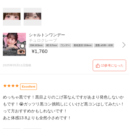
シャルトンワンデー
チュロクレープ
DIA 14.5mm
BC 8.7mm
ワンデー
着色直径 13.8mm
度数 ±0.00~ -8.00
¥1,760
2025年05月11日投稿
13参考になった
★★★★
Excellent
めっちゃ黒です！黒目よりのこげ茶なんですがあまり発色しないか
もです！😭ガッツリ黒コン挑戦しにくいけど黒コンはしてみたい！
って方おすすめかもしれないです！
あと体感13.8よりも全然小さめです！