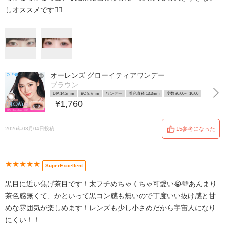
しオススメです👌🏻
オーレンズ グローイティアワンデー
ブラウン
DIA 14.2mm
BC 8.7mm
ワンデー
着色直径 13.3mm
度数 ±0.00~ -10.00
¥1,760
2026年03月04日投稿
15参考になった
★★★★★
SuperExcellent
黒目に近い焦げ茶目です！太フチめちゃくちゃ可愛い😭🩵あんまり
茶色感無くて、かといって黒コン感も無いので丁度いい抜け感と甘
めな雰囲気が楽しめます！レンズも少し小さめだから宇宙人になり
にくい！！