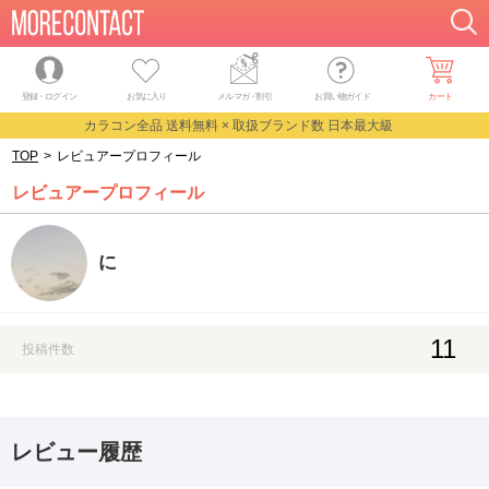
登録・ログイン
お気に入り
メルマガ
・
割引
お買い物ガイド
カート
カラコン全品 送料無料 × 取扱ブランド数 日本最大級
TOP
>
レビュアープロフィール
レビュアープロフィール
に
11
投稿件数
レビュー履歴