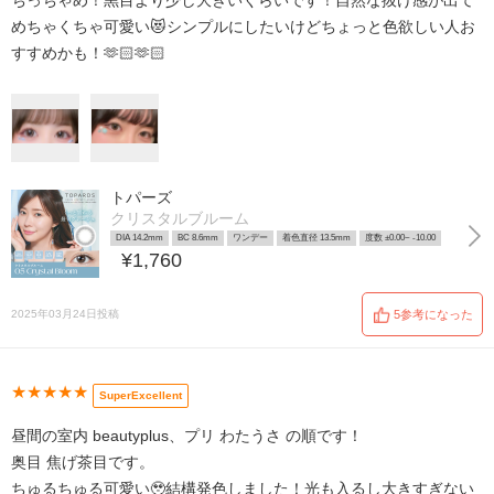
ちっちゃめ！黒目より少し大きいくらいです！自然な抜け感が出て
めちゃくちゃ可愛い😻シンプルにしたいけどちょっと色欲しい人お
すすめかも！🫶🏻🫶🏻
トパーズ
クリスタルブルーム
DIA 14.2mm
BC 8.6mm
ワンデー
着色直径 13.5mm
度数 ±0.00~ -10.00
¥1,760
2025年03月24日投稿
5参考になった
★★★★★
SuperExcellent
昼間の室内 beautyplus、プリ わたうさ の順です！
奥目 焦げ茶目です。
ちゅるちゅる可愛い🥹結構発色しました！光も入るし大きすぎない