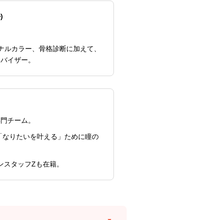
)
ナルカラー、骨格診断に加えて、
ドバイザー。
専門チーム。
の「なりたいを叶える」ために瞳の
アコンスタッフZも在籍。