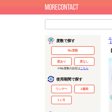
カ
度数で探す
【
My度数
度あり
度なし
※My度数の設定は
こちら
使用期間で探す
ワンデー
2週間
1ヶ月