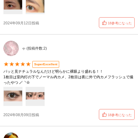
2024年09月12日投稿
18参考になった
ゃ (投稿件数:2)
★★★★★
SuperExcellent
パッと見ナチュラルなんだけど明らかに裸眼より盛れる！！
1枚目は室内灯の下でノーマル内カメ、2枚目は夜に外で内カメフラッシュで撮
ったやつ ‪🪄︎︎◝✩
2024年08月09日投稿
18参考になった