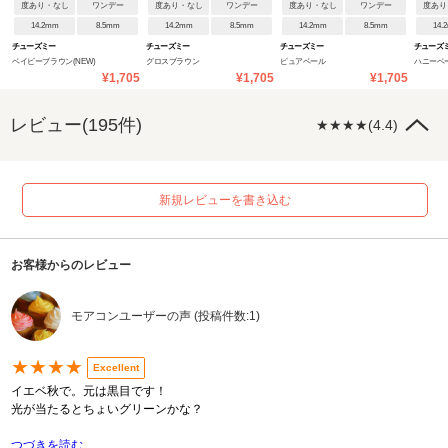
度あり・なし
ワンデー
度あり・なし
ワンデー
度あり・なし
ワンデー
度あり
14.2mm
8.5mm
14.2mm
8.5mm
14.2mm
8.5mm
14.
チューズミー
チューズミー
チューズミー
チューズ
ベイビーブラウン(NEW)
グロスブラウン
ピュアベール
ハニーベ
¥1,705
¥1,705
¥1,705
レビュー(195件)
★★★★(4.4)
新規レビューを書き込む
お客様からのレビュー
モアコンユーザーの声 (投稿件数:1)
★★★★
Excellent
イエベ秋で。元は黒目です！
光が当たるとちょいグリーンかな？
つづきを読む