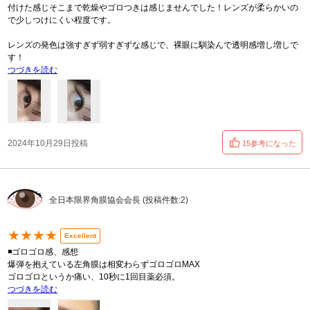
付けた感じそこまで乾燥やゴロつきは感じませんでした！レンズが柔らかいの
で少しつけにくい程度です。
レンズの発色は強すぎず弱すぎずな感じで、裸眼に馴染んで透明感増し増しで
す！
つづきを読む
2024年10月29日投稿
15参考になった
全日本限界角膜協会会長 (投稿件数:2)
★★★★
Excellent
◾️ゴロゴロ感、感想
爆弾を抱えている左角膜は相変わらずゴロゴロMAX
ゴロゴロというか痛い、10秒に1回目薬必須。
つづきを読む