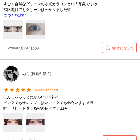
すごく自然なグリーンの水光カラコンという印象です🌿
裸眼黒目でもグリーンは分かりました💚
つづきを読む
2025年03月24日投稿
3参考になった
ぬん (投稿件数:2)
★★★★★
SuperExcellent
ほんっっっっとにかわいい‼️😭🤍
ピンクでもオレンジっぽいメイクでも似合います🫶🏻
唯一リピート🔁する程の良さです👍🏻︎🌟