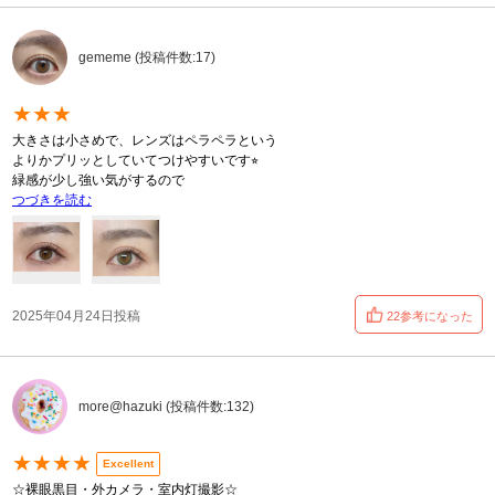
gememe (投稿件数:17)
★★★
大きさは小さめで、レンズはペラペラという
よりかプリッとしていてつけやすいです⭐︎
緑感が少し強い気がするので
つづきを読む
2025年04月24日投稿
22参考になった
more@hazuki (投稿件数:132)
★★★★
Excellent
☆裸眼黒目・外カメラ・室内灯撮影☆