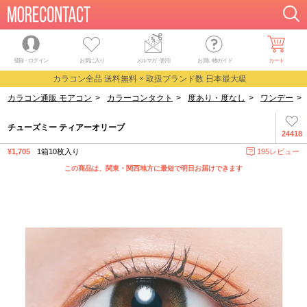
登録・ログイン
お気に入り
メルマガ
・
割引
お買い物ガイド
カート
カラコン全品 送料無料 × 取扱ブランド数 日本最大級
カラコン通販 モアコン
>
カラーコンタクト
>
度あり・度なし
>
ワンデー
>
チューズミー ティアーオリーブ
24418
¥1,705
1箱10枚入り
195レビュー
この商品は、関東・関西地方に最短で明日お届けできます