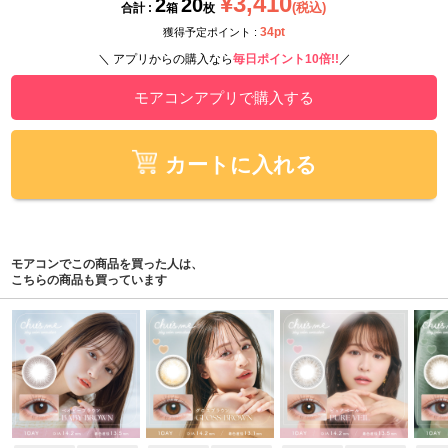
¥3,410
2
20
(税込)
合計 :
箱
枚
34pt
獲得予定ポイント :
＼ アプリからの購入なら
毎日ポイント10倍!!
／
モアコンアプリで購入する
カートに入れる
モアコンでこの商品を買った人は、
こちらの商品も買っています