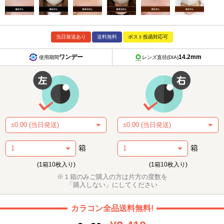
当日発送あり
送料無料
ポスト投函対応可
ワンデー
14.2mm
使用期間
レンズ直径(DIA)
箱
箱
(1箱10枚入り)
(1箱10枚入り)
※１箱のみご購入の方は片方の度数を
「購入しない」にしてください
カラコン全品送料無料!