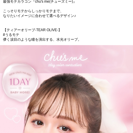
最強モテカラコン『chu's me(チューズミー)』
こっそりモテからしっかりモテまで、
なりたいイメージに合わせて選べるデザイン♪
【ティアーオリーブ-TEAR OLIVE-】
#うるモテ
儚く涙目のような瞳を演出する、水光オリーブ。