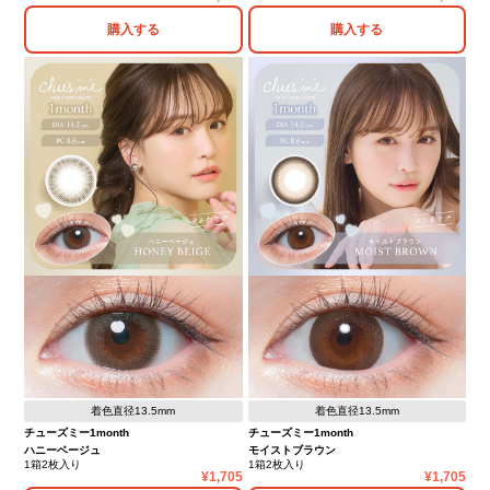
購入する
購入する
着色直径13.5mm
着色直径13.5mm
チューズミー1month
チューズミー1month
ハニーベージュ
モイストブラウン
1箱2枚入り
1箱2枚入り
1,705
1,705