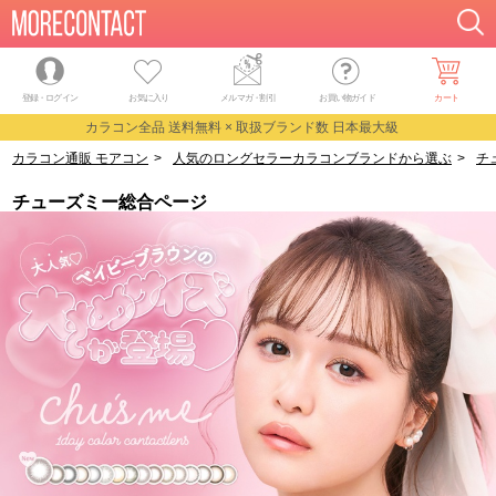
登録・ログイン
お気に入り
メルマガ
・
割引
お買い物ガイド
カート
カラコン全品 送料無料 × 取扱ブランド数 日本最大級
カラコン通販 モアコン
>
人気のロングセラーカラコンブランドから選ぶ
>
チ
チューズミー総合ページ