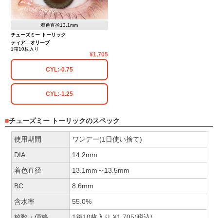
着色直径13.1mm
チューズミー トーリック
ティア―オリーブ
1箱10枚入り
1,705
CYL:-0.75
CYL:-1.25
チューズミー トーリックのスペック
使用期間
ワンデー(1日使い捨て)
DIA
14.2mm
着色直径
13.1mm～13.5mm
BC
8.6mm
含水率
55.0%
枚数・価格
1箱10枚入り ¥1,705(税込)