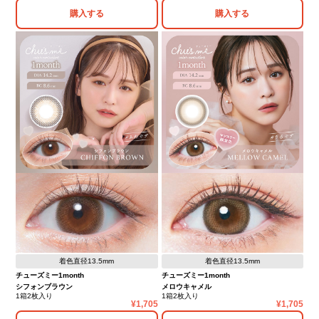
購入する
購入する
着色直径13.5mm
着色直径13.5mm
チューズミー1month
チューズミー1month
シフォンブラウン
メロウキャメル
1箱2枚入り
1箱2枚入り
1,705
1,705