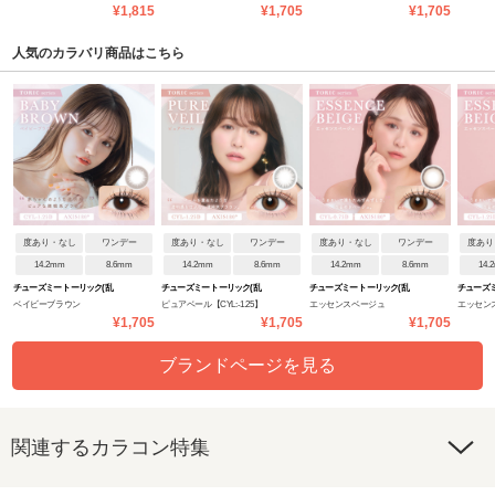
用)
視用)
視用)
¥1,815
¥1,705
¥1,705
【CYL:-1.25】
【CYL:-0.75】
人気のカラバリ商品はこちら
度あり・なし
ワンデー
度あり・なし
ワンデー
度あり・なし
ワンデー
度あり
14.2mm
8.6mm
14.2mm
8.6mm
14.2mm
8.6mm
14.
チューズミー トーリック(乱
チューズミー トーリック(乱
チューズミー トーリック(乱
チューズミ
ベイビーブラウン
ピュアベール【CYL:-1.25】
エッセンスベージュ
エッセン
視用)
視用)
視用)
視用)
¥1,705
¥1,705
¥1,705
【CYL:-1.25】
【CYL:-0.75】
【CYL:-1.
ブランドページを見る
関連するカラコン特集