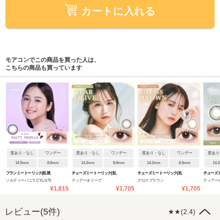
カートに入れる
モアコンでこの商品を買った人は、
こちらの商品も買っています
度あり・なし
ワンデー
度あり・なし
ワンデー
度あり・なし
ワンデー
度あり
14.5mm
8.6mm
14.2mm
8.6mm
14.2mm
8.6mm
14.
フランミー トーリック(乱視
チューズミー トーリック(乱
チューズミー トーリック(乱
チューズ
ソルティーバニラ CYL-0.75
ティアーオリーブ
グロスブラウン
ティアー
用)
視用)
視用)
¥1,815
¥1,705
¥1,705
【CYL:-1.25】
【CYL:-0.75】
レビュー(5件)
★★(2.4)