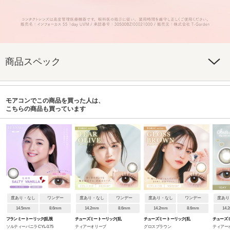
商品スペック
モアコンでこの商品を買った人は、
こちらの商品も買っています
度あり・なし
ワンデー
度あり・なし
ワンデー
度あり・なし
ワンデー
度あり
14.5mm
8.6mm
14.2mm
8.6mm
14.2mm
8.6mm
14.
フランミー トーリック(乱視
チューズミー トーリック(乱
チューズミー トーリック(乱
チューズ
ソルティーバニラ CYL-0.75
ティアーオリーブ
グロスブラウン
ティアー