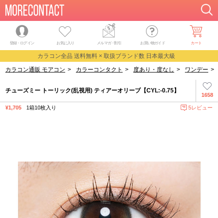
登録・ログイン
お気に入り
メルマガ
・
割引
お買い物ガイド
カート
カラコン全品 送料無料 × 取扱ブランド数 日本最大級
カラコン通販 モアコン
>
カラーコンタクト
>
度あり・度なし
>
ワンデー
>
チューズミー トーリック(乱視用) ティアーオリーブ【CYL:-0.75】
1658
¥1,705
1箱10枚入り
5レビュー