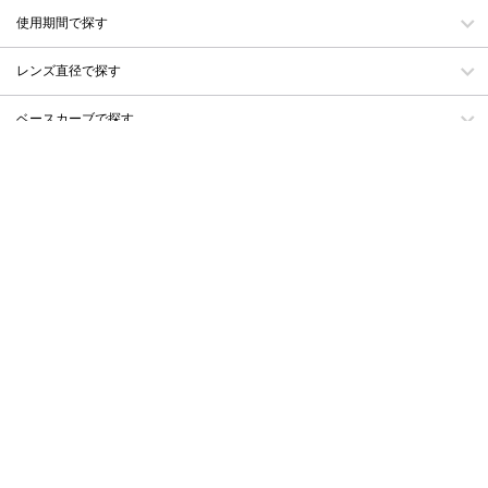
使用期間で探す
レンズ直径で探す
ベースカーブで探す
含水率で探す
なりたい瞳のタイプで探す
自分のタイプで探す
デザインで探す
ブランド名でさがす
洗浄液・装着液・ケースを探す
ログイン・会員登録
会員規約