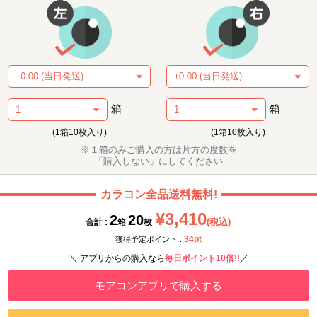
箱
箱
(1箱10枚入り)
(1箱10枚入り)
※１箱のみご購入の方は片方の度数を
「購入しない」にしてください
カラコン全品送料無料!
¥3,410
2
20
(税込)
合計 :
箱
枚
34pt
獲得予定ポイント :
＼ アプリからの購入なら
毎日ポイント10倍!!
／
モアコンアプリで購入する