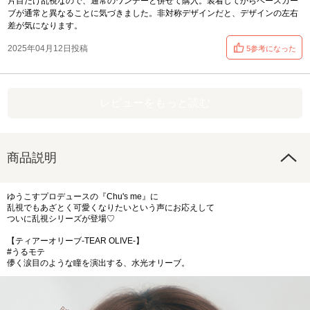
片目だけ乱視なので、通常のワンデーと併せて購入。装着してからベースカー
ブが通常と異なることに気づきました。非対称デザインだと、デザインの左右
差が気になります。
2025年04月12日投稿
5参考になった
レビューをもっと読む
商品説明
ゆうこすプロデュースの『Chu's me』に
乱視でもあざとく可愛くなりたいという声にお応えして
ついに乱視シリーズが登場♡
【ティアーオリーブ-TEAR OLIVE-】
#うるモテ
儚く涙目のような瞳を演出する、水光オリーブ。