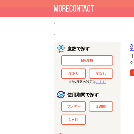
カ
度数で探す
チ
【
My度数
ヶ
度あり
度なし
※My度数の設定は
こちら
使用期間で探す
ワンデー
2週間
1ヶ月