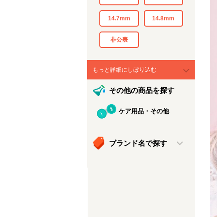
14.7mm
14.8mm
非公表
もっと詳細にしぼり込む
その他の商品を探す
ケア用品・その他
ブランド名で探す