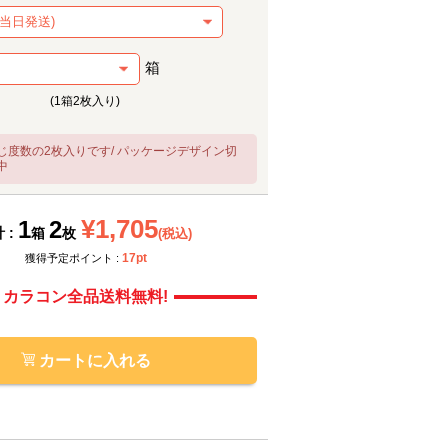
箱
(1箱2枚入り)
じ度数の2枚入りです/ パッケージデザイン切
中
メーカー提供画像
メーカ
¥1,705
1
2
 :
箱
枚
(税込)
17pt
獲得予定ポイント :
カラコン全品送料無料!
カートに入れる