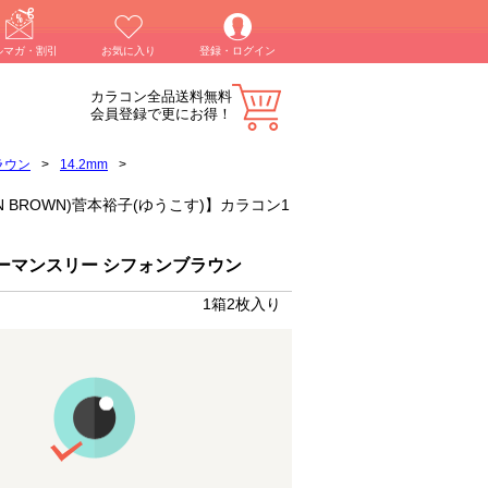
ルマガ・割引
お気に入り
登録・ログイン
カラコン全品送料無料
会員登録で更にお得！
ラウン
>
14.2mm
>
ON BROWN)菅本裕子(ゆうこす)】カラコン1
ーマンスリー シフォンブラウン
1箱2枚入り