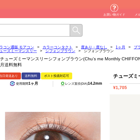
お買い物ガイド
メ
ラコン通販 モアコン
>
カラーコンタクト
>
度あり・度なし
>
1ヶ月
>
ブ
ューズミーマンスリー
>
シフォンブラウン
>
シフォンブラウン
チューズミーマンスリーシフォンブラウン(Chu’s me Monthly CHIFF
月送料無料
チューズミ
当日発送あり
送料無料
ポスト投函対応可
1ヶ月
14.2mm
使用期間
レンズ直径(DIA)
¥1,705