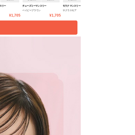
スリー
チューズミーマンスリー
モラク マンスリー
超モテコンウルトラマンスリ
ベイビーブラウン
サクラスモア
うるうるパール
ー
¥1,705
¥1,705
¥1,650
¥1