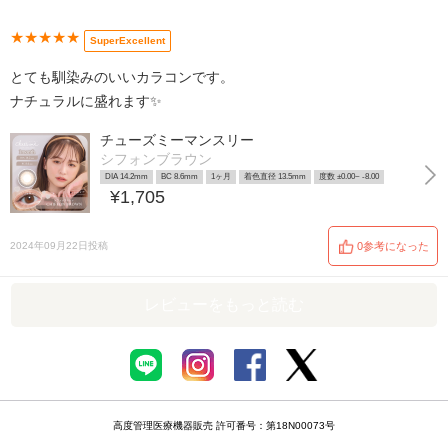
★★★★★
SuperExcellent
とても馴染みのいいカラコンです。
ナチュラルに盛れます✨
チューズミーマンスリー
シフォンブラウン
DIA 14.2mm
BC 8.6mm
1ヶ月
着色直径 13.5mm
度数 ±0.00~ -8.00
¥1,705
2024年09月22日投稿
0参考になった
レビューをもっと読む
高度管理医療機器販売 許可番号：第18N00073号