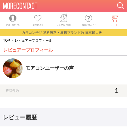
登録・ログイン
お気に入り
メルマガ
・
割引
お買い物ガイド
カート
カラコン全品 送料無料 × 取扱ブランド数 日本最大級
TOP
>
レビュアープロフィール
レビュアープロフィール
モアコンユーザーの声
1
投稿件数
レビュー履歴