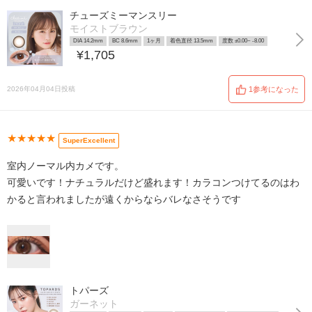
チューズミーマンスリー
モイストブラウン
DIA 14.2mm
BC 8.6mm
1ヶ月
着色直径 13.5mm
度数 ±0.00~ -8.00
¥1,705
2026年04月04日投稿
1参考になった
★★★★★
SuperExcellent
室内ノーマル内カメです。
可愛いです！ナチュラルだけど盛れます！カラコンつけてるのはわ
かると言われましたが遠くからならバレなさそうです
トパーズ
ガーネット