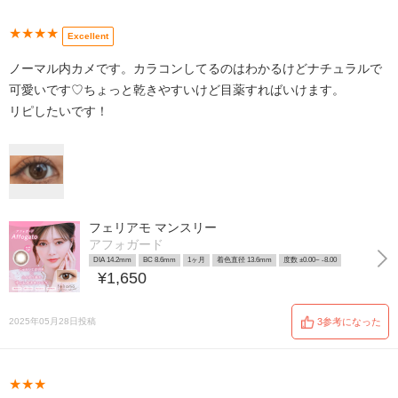
★★★★
Excellent
ノーマル内カメです。カラコンしてるのはわかるけどナチュラルで
可愛いです♡ちょっと乾きやすいけど目薬すればいけます。
リピしたいです！
フェリアモ マンスリー
アフォガード
DIA 14.2mm
BC 8.6mm
1ヶ月
着色直径 13.6mm
度数 ±0.00~ -8.00
¥1,650
2025年05月28日投稿
3参考になった
★★★