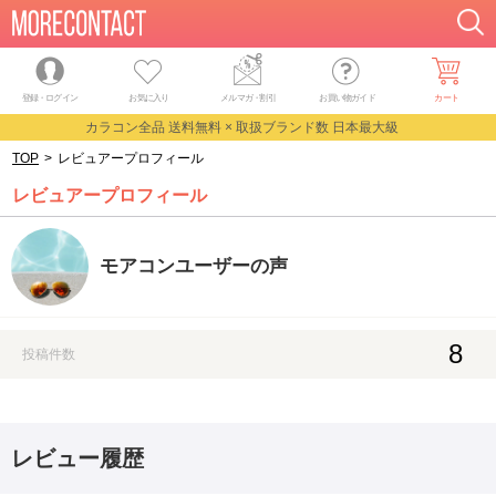
登録・ログイン
お気に入り
メルマガ
・
割引
お買い物ガイド
カート
カラコン全品 送料無料 × 取扱ブランド数 日本最大級
TOP
>
レビュアープロフィール
レビュアープロフィール
モアコンユーザーの声
8
投稿件数
レビュー履歴