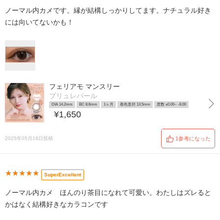
ノーマル内カメです。縁が結構しっかりしてます。ナチュラル好き
には向いてないかも！
フェリアモ マンスリー
ブリュレパール
DIA 14.2mm
BC 8.6mm
1ヶ月
着色直径 13.5mm
度数 ±0.00~ -8.00
¥1,650
2025年05月19日投稿
1参考になった
★★★★★
SuperExcellent
ノーマル内カメ ほんのり茶目になれて可愛い。わたしはズレると
かはなく結構好きなカラコンです