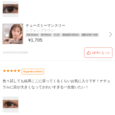
チューズミーマンスリー
シフォンブラウン
DIA 14.2mm
BC 8.6mm
1ヶ月
着色直径 13.5mm
度数 ±0.00~ -8.00
¥1,705
2026年03月10日投稿
1参考になった
★★★★★
SuperExcellent
色々試しても結局ここに戻ってくるくらいお気に入りです！ナチュ
ラルに目が大きくなってかわいすぎる一生使いたい！