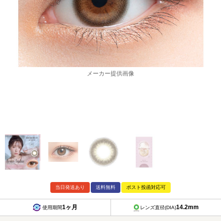
メーカー提供画像
当日発送あり
送料無料
ポスト投函対応可
1ヶ月
14.2mm
使用期間
レンズ直径(DIA)