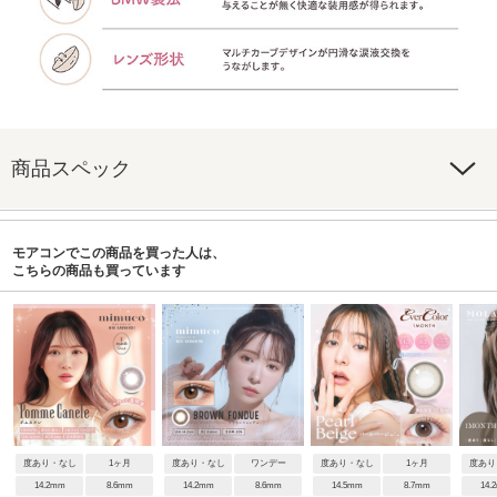
商品スペック
モアコンでこの商品を買った人は、
こちらの商品も買っています
度あり・なし
1ヶ月
度あり・なし
ワンデー
度あり・なし
1ヶ月
度あり
14.2mm
8.6mm
14.2mm
8.6mm
14.5mm
8.7mm
14.