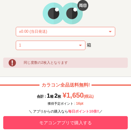
箱
同じ度数の2枚入となります
カラコン全品送料無料!
¥1,650
1
2
(税込)
合計 :
箱
枚
16pt
獲得予定ポイント :
＼ アプリからの購入なら
毎日ポイント10倍!!
／
モアコンアプリで購入する