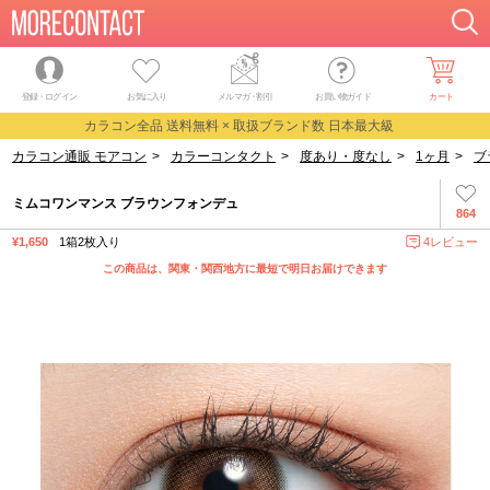
登録・ログイン
お気に入り
メルマガ
・
割引
お買い物ガイド
カート
カラコン全品 送料無料 × 取扱ブランド数 日本最大級
カラコン通販 モアコン
>
カラーコンタクト
>
度あり・度なし
>
1ヶ月
>
ブ
ミムコワンマンス ブラウンフォンデュ
864
¥1,650
1箱2枚入り
4レビュー
この商品は、関東・関西地方に最短で明日お届けできます