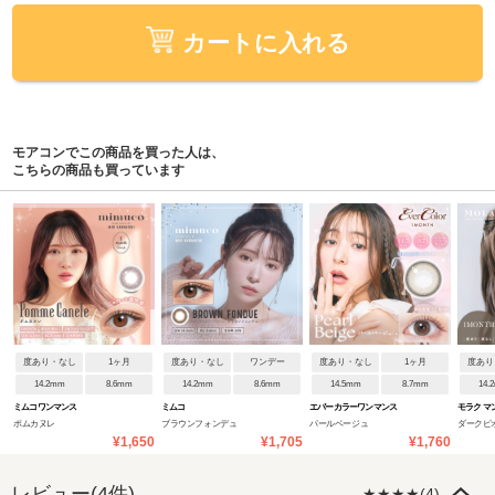
カートに入れる
モアコンでこの商品を買った人は、
こちらの商品も買っています
度あり・なし
1ヶ月
度あり・なし
ワンデー
度あり・なし
1ヶ月
度あり
14.2mm
8.6mm
14.2mm
8.6mm
14.5mm
8.7mm
14.
ミムコワンマンス
ミムコ
エバーカラーワンマンス
モラク マ
ポムカヌレ
ブラウンフォンデュ
パールベージュ
ダークピ
¥1,650
¥1,705
¥1,760
レビュー(4件)
★★★★(4)