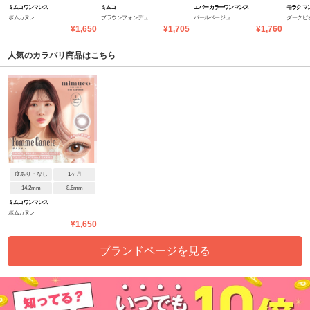
ミムコワンマンス
ミムコ
エバーカラーワンマンス
モラク マ
ポムカヌレ
ブラウンフォンデュ
パールベージュ
ダークピ
¥1,650
¥1,705
¥1,760
人気のカラバリ商品はこちら
度あり・なし
1ヶ月
14.2mm
8.6mm
ミムコワンマンス
ポムカヌレ
¥1,650
ブランドページを見る