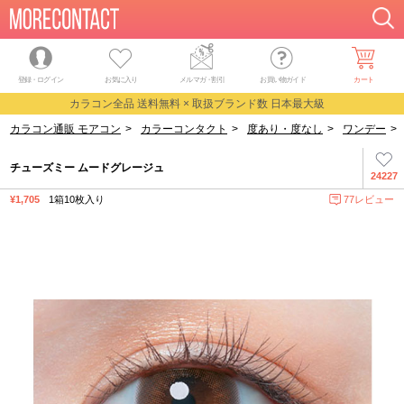
登録・ログイン
お気に入り
メルマガ
・
割引
お買い物ガイド
カート
カラコン全品 送料無料 × 取扱ブランド数 日本最大級
カラコン通販 モアコン
>
カラーコンタクト
>
度あり・度なし
>
ワンデー
>
チューズミー ムードグレージュ
24227
¥1,705
1箱10枚入り
77レビュー