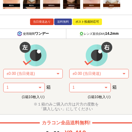
当日発送あり
送料無料
ポスト投函対応可
ワンデー
14.2mm
使用期間
レンズ直径(DIA)
箱
箱
(1箱10枚入り)
(1箱10枚入り)
※１箱のみご購入の方は片方の度数を
「購入しない」にしてください
カラコン全品送料無料!