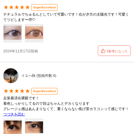
★★★★★
SuperExcellent
ナチュラルでちゅるんとしていて可愛いです！右が夕方の太陽光です！可愛く
てリピします〜🥹🤍
2024年12月17日投稿
3参考になった
イエべ秋 (投稿件数:4)
★★★★★
SuperExcellent
左装着済右裸眼です！
着色しっかりしてるので目はちゃんとデカくなります
グレージュ感はあんまりなくて、重くならない焦げ茶カラコンって感じです！
つづきを読む