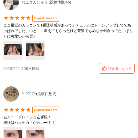
ねこまんじゅう (投稿件数:46)
★★★★★
SuperExcellent
ここ最近のカラコンで1番透明感があってナチュラルにトーンアップしててあ
っぱれでした、いとこに教えてもらったけど茶髪でもめちゃ似合ってた、ほん
とに可愛いから買え
2023年11月08日投稿
26参考になった
‎^_^♡♡ (投稿件数:2)
★★★★★
SuperExcellent
右ムードグレージュ左裸眼！
機種はハルセカ！かわいー！！