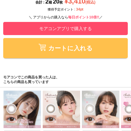
¥3,410
2
20
(税込)
合計 :
箱
枚
34pt
獲得予定ポイント :
＼ アプリからの購入なら
毎日ポイント10倍!!
／
モアコンアプリで購入する
カートに入れる
モアコンでこの商品を買った人は、
こちらの商品も買っています