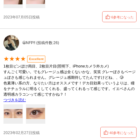
2023年07月05日投稿
6参考になった
😬NFP‼️ (投稿件数:26)
★★★★
Excellent
1枚目ピンぼけ両目、2枚目片目(照明下、iPhoneカメラ外カメ)
すんごく可愛い。でもグレージュ感は全くないかな、笑笑 グレーぽさもベージ
ュぽさも感じられません。グレージュ感期待してたんですけどね、、🥲
色素薄い系の方、なりたい方はオススメです！デカ目効果っていうよりは、瞳
をナチュラルに明るくしてくれる、盛ってくれるって感じです。イエベさんの
透明感カラコンって感じですかね？！
つづきを読む
2023年02月27日投稿
40参考になった