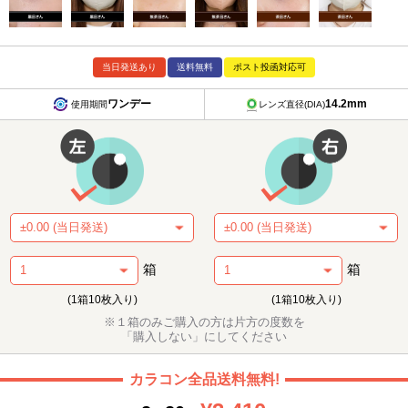
当日発送あり
送料無料
ポスト投函対応可
ワンデー
14.2mm
使用期間
レンズ直径(DIA)
箱
箱
(1箱10枚入り)
(1箱10枚入り)
※１箱のみご購入の方は片方の度数を
「購入しない」にしてください
カラコン全品送料無料!