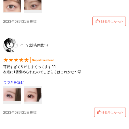
2023年08月31日投稿
38参考になった
₍ᐢ.ˬ.ᐢ₎ (投稿件数:6)
★★★★★
SuperExcellent
可愛すぎてリピしまくってます🤦‍♀️
友達に1番褒められたのでしばらくはこれかな〜😽
つづきを読む
2023年08月21日投稿
5参考になった