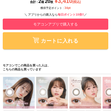
¥3,410
2
20
(税込)
合計 :
箱
枚
34pt
獲得予定ポイント :
＼ アプリからの購入なら
毎日ポイント10倍!!
／
モアコンアプリで購入する
カートに入れる
モアコンでこの商品を買った人は、
こちらの商品も買っています