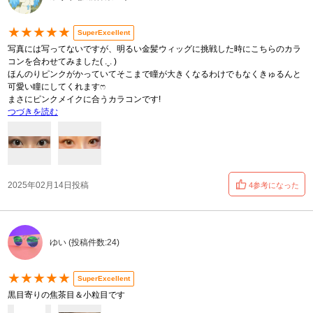
★★★★★
SuperExcellent
写真には写ってないですが、明るい金髪ウィッグに挑戦した時にこちらのカラ
コンを合わせてみました( .ˬ. )
ほんのりピンクがかっていてそこまで瞳が大きくなるわけでもなくきゅるんと
可愛い瞳にしてくれますෆ‪
まさにピンクメイクに合うカラコンです!
つづきを読む
2025年02月14日投稿
4参考になった
ゆい (投稿件数:24)
★★★★★
SuperExcellent
黒目寄りの焦茶目＆小粒目です