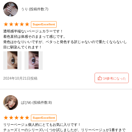
うり (投稿件数:7)
★★★★★
SuperExcellent
透明感半端ないベージュカラーです！
着色直径は体感そのままって感じです。
発色はかなりいいですが、ベタっと発色する訳じゃないので重たくならないし
目に馴染んでくれます！
2024年10月21日投稿
14参考になった
ぱぴめ (投稿件数:8)
★★★★★
SuperExcellent
リリーベージュ個人的にとてもお気に入りです！
チューズミーのシリーズいくつか試しましたが、リリーベージュが1番すきで