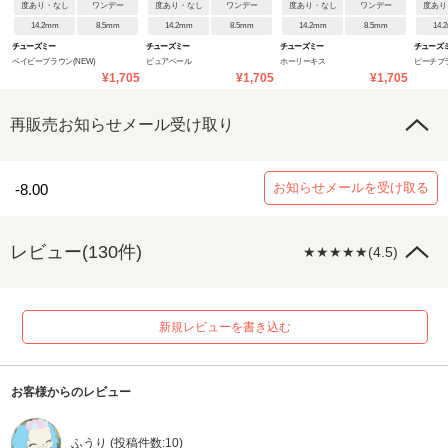
度あり・なし
ワンデー
度あり・なし
ワンデー
度あり・なし
ワンデー
度あり
14.2mm
8.5mm
14.2mm
8.5mm
14.2mm
8.5mm
14.
チューズミー
チューズミー
チューズミー
チューズ
ベイビーブラウン(NEW)
ピュアベール
ホーリーキス
ピーチブ
¥1,705
¥1,705
¥1,705
再販売お知らせメール受け取り
お知らせメールを受け取る
-8.00
レビュー(130件)
★★★★★(4.5)
新規レビューを書き込む
お客様からのレビュー
ふうり (投稿件数:10)