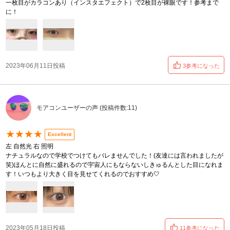
一枚目がカラコンあり（インスタエフェクト）で2枚目が裸眼です！参考まで
に！
2023年06月11日投稿
3参考になった
モアコンユーザーの声 (投稿件数:11)
★★★★
Excellent
左 自然光 右 照明
ナチュラルなので学校でつけてもバレませんでした！(友達には言われましたが
笑)ほんとに自然に盛れるので宇宙人にもならないしきゅるんとした目になれま
す！いつもより大きく目を見せてくれるのでおすすめ🤍
2023年05月18日投稿
11参考になった