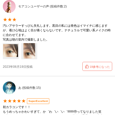
モアコンユーザーの声 (投稿件数:2)
★★★
汚いアサラーすっぴん失礼します。黒目の私には発色はイマイチに感じます
が、着け心地はよく目が痛くならないです。ナチュラルで可愛い系メイクの時
に合わせてます。
写真は朝の室内で撮影しました。
2023年06月19日投稿
19参考になった
あ (投稿件数:15)
★★★★★
SuperExcellent
初カラコンです！！
もうめっちゃかわいすぎて、か゛わ゛い゛い゛‼︎‼︎‼︎‼︎🥹ってなりました笑