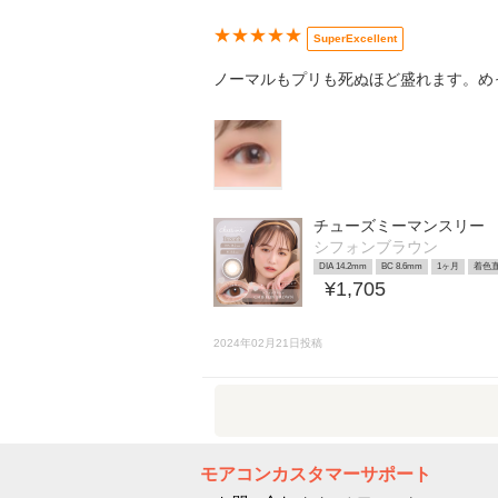
★★★★★
SuperExcellent
ノーマルもプリも死ぬほど盛れます。め
チューズミーマンスリー
シフォンブラウン
DIA 14.2mm
BC 8.6mm
1ヶ月
着色直
¥1,705
2024年02月21日投稿
モアコンカスタマーサポート