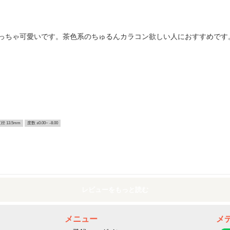
っちゃ可愛いです。茶色系のちゅるんカラコン欲しい人におすすめです
径 13.5mm
度数 ±0.00~ -8.00
レビューをもっと読む
メニュー
メ