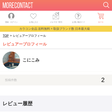
登録・ログイン
お気に入り
メルマガ
・
割引
お買い物ガイド
カート
カラコン全品 送料無料 × 取扱ブランド数 日本最大級
TOP
>
レビュアープロフィール
レビュアープロフィール
こにこみ
2
投稿件数
レビュー履歴