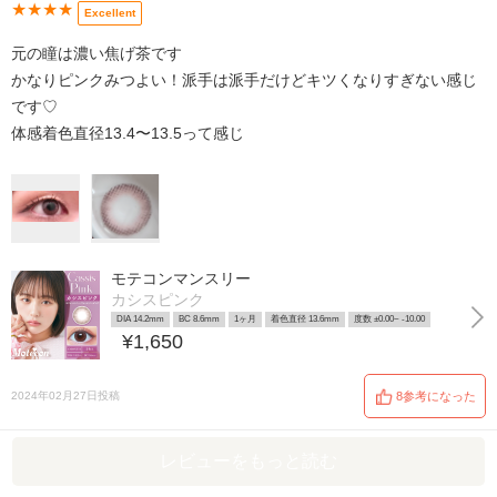
★★★★
Excellent
元の瞳は濃い焦げ茶です
かなりピンクみつよい！派手は派手だけどキツくなりすぎない感じ
です♡
体感着色直径13.4〜13.5って感じ
モテコンマンスリー
カシスピンク
DIA 14.2mm
BC 8.6mm
1ヶ月
着色直径 13.6mm
度数 ±0.00~ -10.00
¥1,650
2024年02月27日投稿
8参考になった
レビューをもっと読む