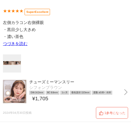
★★★★★
SuperExcellent
左側カラコン右側裸眼
・黒目少し大きめ
・濃い茶色
つづきを読む
チューズミーマンスリー
シフォンブラウン
DIA 14.2mm
BC 8.6mm
1ヶ月
着色直径 13.5mm
度数 ±0.00~ -8.00
¥1,705
2024年04月30日投稿
1参考になった