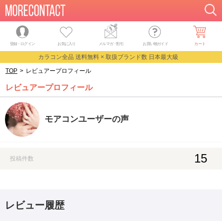
登録・ログイン
お気に入り
メルマガ
・
割引
お買い物ガイド
カート
カラコン全品 送料無料 × 取扱ブランド数 日本最大級
TOP
>
レビュアープロフィール
レビュアープロフィール
モアコンユーザーの声
15
投稿件数
レビュー履歴