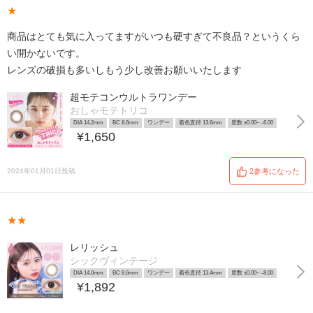
★
商品はとても気に入ってますがいつも硬すぎて不良品？というくら
い開かないです。
レンズの破損も多いしもう少し改善お願いいたします
超モテコンウルトラワンデー
おしゃモテトリコ
DIA 14.2mm
BC 8.6mm
ワンデー
着色直径 13.6mm
度数 ±0.00~ -6.00
¥1,650
2024年01月01日投稿
2参考になった
★★
レリッシュ
シックヴィンテージ
DIA 14.0mm
BC 8.6mm
ワンデー
着色直径 13.4mm
度数 ±0.00~ -8.00
¥1,892