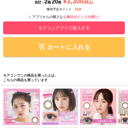
¥3,300
2
20
(税込)
合計 :
箱
枚
32pt
獲得予定ポイント :
＼ アプリからの購入なら
毎日ポイント10倍!!
／
モアコンアプリで購入する
カートに入れる
モアコンでこの商品を買った人は、
こちらの商品も買っています