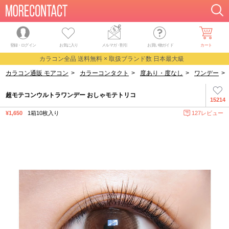
登録・ログイン
お気に入り
メルマガ
・
割引
お買い物ガイド
カート
カラコン全品 送料無料 × 取扱ブランド数 日本最大級
カラコン通販 モアコン
>
カラーコンタクト
>
度あり・度なし
>
ワンデー
>
超モテコンウルトラワンデー おしゃモテトリコ
15214
¥1,650
1箱10枚入り
127レビュー