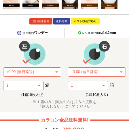
当日発送あり
送料無料
ポスト投函対応可
ワンデー
14.2mm
使用期間
レンズ直径(DIA)
箱
箱
(1箱10枚入り)
(1箱10枚入り)
※１箱のみご購入の方は片方の度数を
「購入しない」にしてください
カラコン全品送料無料!