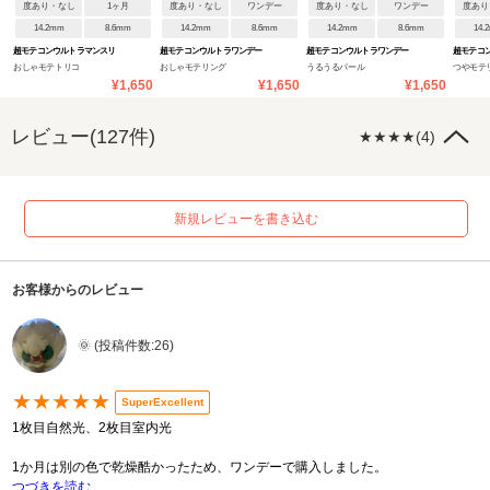
度あり・なし
1ヶ月
度あり・なし
ワンデー
度あり・なし
ワンデー
度あり
14.2mm
8.6mm
14.2mm
8.6mm
14.2mm
8.6mm
14.
超モテコンウルトラマンスリ
超モテコンウルトラワンデー
超モテコンウルトラワンデー
超モテコ
おしゃモテトリコ
おしゃモテリング
うるうるパール
つやモテ
ー
¥1,650
¥1,650
¥1,650
レビュー(127件)
★★★★(4)
新規レビューを書き込む
お客様からのレビュー
🌞 (投稿件数:26)
★★★★★
SuperExcellent
1枚目自然光、2枚目室内光
1か月は別の色で乾燥酷かったため、ワンデーで購入しました。
つづきを読む