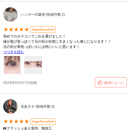
ハンガー式爆弾 (投稿件数:2)
★★★★★
SuperExcellent
初めてのカラコンでこれを選びました！
縁が焦げ茶っぽくて元の目が自然に大きくなった感じになります！！
元の目が茶色っぽい人には特にいいと思います！
つづきを読む
2024年03月27日投稿
4参考になった
充血ネキ (投稿件数:3)
★★★★★
SuperExcellent
📸フラッシュあり室内、無加工