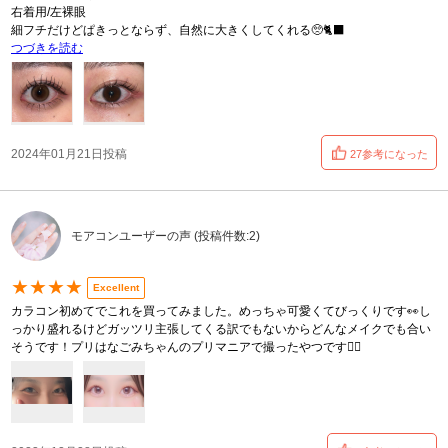
右着用/左裸眼
細フチだけどぱきっとならず、自然に大きくしてくれる🥺🐈‍⬛
つづきを読む
2024年01月21日投稿
27参考になった
モアコンユーザーの声 (投稿件数:2)
★★★★
Excellent
カラコン初めてでこれを買ってみました。めっちゃ可愛くてびっくりです👀し
っかり盛れるけどガッツリ主張してくる訳でもないからどんなメイクでも合い
そうです！プリはなごみちゃんのプリマニアで撮ったやつです👍🏼