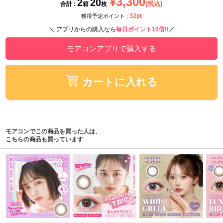
¥3,300
2
20
(税込)
合計 :
箱
枚
32pt
獲得予定ポイント :
＼ アプリからの購入なら
毎日ポイント10倍!!
／
モアコンアプリで購入する
カートに入れる
モアコンでこの商品を買った人は、
こちらの商品も買っています