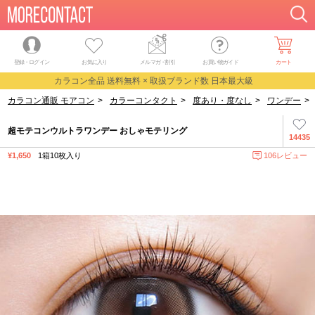
登録・ログイン
お気に入り
メルマガ
・
割引
お買い物ガイド
カート
カラコン全品 送料無料 × 取扱ブランド数 日本最大級
カラコン通販 モアコン
>
カラーコンタクト
>
度あり・度なし
>
ワンデー
>
超モテコンウルトラワンデー おしゃモテリング
14435
¥1,650
1箱10枚入り
106レビュー