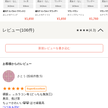
度あり・なし
1ヶ月
度あり・なし
ワンデー
度あり・なし
ワンデー
度あり
14.2mm
8.6mm
14.2mm
8.6mm
14.5mm
8.6mm
14.
超モテコンウルトラマンスリ
超モテコンウルトラワンデー
マランマラン
マランマ
おしゃモテリング
おしゃモテトリコ
ホイップグレージュ
ルナリア
ー
¥1,650
¥1,650
¥1,760
レビュー(106件)
★★★★(4.3)
新規レビューを書き込む
お客様からのレビュー
さとう (投稿件数:5)
★★★★★
SuperExcellent
裸眼← →カラコン有 (どっちも無加工)
奥目、焦げ茶
ちょーかわいい😸😸 ほそ縁最高
つづきを読む