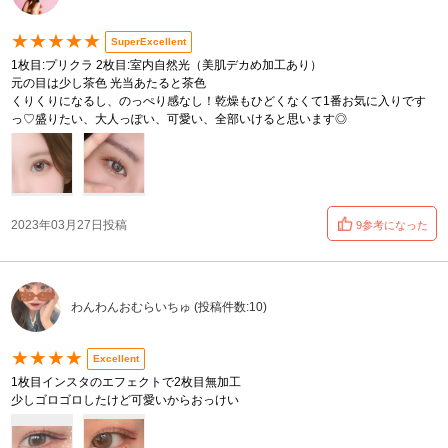
★★★★★
SuperExcellent
1枚目:プリクラ 2枚目:室内自然光（美肌デカめ加工あり）
元の目は少し茶色 光当あたると茶色
くりくりになるし、のっぺり感なし！乾燥もひどくなくて1番お気に入りです
っ♡盛りたい、大人っぽい、可愛い、全部いけると思います◎
2023年03月27日投稿
9参考になった
わんわんおむらいちゅ (投稿件数:10)
★★★★
Excellent
1枚目インスタのエフェクトで2枚目無加工
少しゴロゴロしたけど可愛いからおっけい