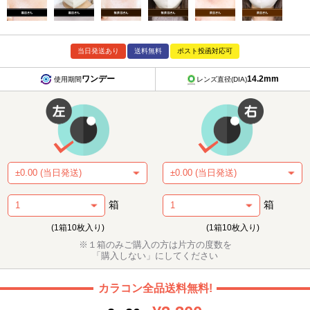
当日発送あり
送料無料
ポスト投函対応可
ワンデー
14.2mm
使用期間
レンズ直径(DIA)
箱
箱
(1箱10枚入り)
(1箱10枚入り)
※１箱のみご購入の方は片方の度数を
「購入しない」にしてください
カラコン全品送料無料!