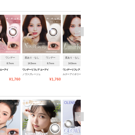
>
ワンデー
度あり・なし
ワンデー
度あり・なし
ワンデー
度あり・なし
ワンデ
8.7mm
14.5mm
8.7mm
14.0mm
8.7mm
14.5mm
8.7mm
 エーアイ
ワンデーリフレア エーアイ
ワンデーリフレア エーアイ
ワンデーリフレア エーアイ
ノヴァグレージュ
ルナーアイボリー
ジェニーピンク
¥1,760
¥1,760
¥1,760
¥1
>