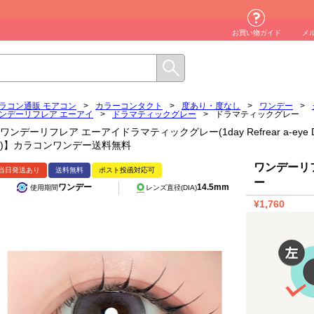
お買い物ガイド
メ
ラコン通販 モアコン
>
カラーコンタクト
>
度あり・度なし
>
ワンデー
>
ンデーリフレア エーアイ
>
ドラマティックグレー
>
ドラマティックグレー
ワンデーリフレア エーアイドラマティックグレー(1day Refrear a-eye Dram
)】カラコンワンデー送料無料
ワンデーリ
当日発送あり
送料無料
ポスト投函対応可
ー
ワンデー
14.5mm
使用期間
レンズ直径(DIA)
¥1,760