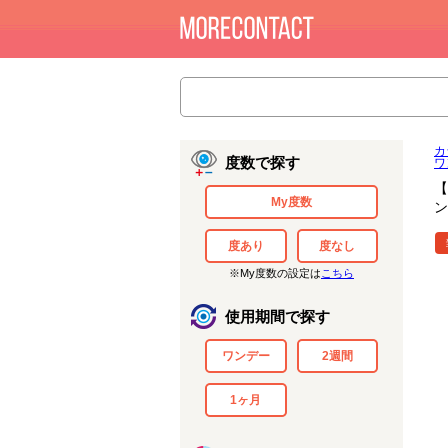
カ
度数で探す
ワ
【
My度数
ン
度あり
度なし
※My度数の設定は
こちら
使用期間で探す
ワンデー
2週間
1ヶ月