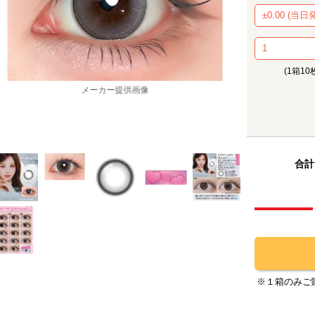
(1箱10
メーカー提供画像
合計
※１箱のみご