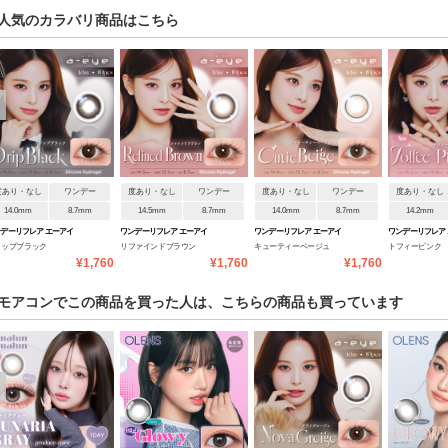
人気のカラバリ商品はこちら
度あり・なし
ワンデー
度あり・なし
ワンデー
度あり・なし
ワンデー
度あり・なし
14.0mm
8.7mm
14.5mm
8.7mm
14.0mm
8.7mm
14.2mm
デーリフレア エーアイ
ワンデーリフレア エーアイ
ワンデーリフレア エーアイ
ワンデーリフレア
リップブラック
リファインドブラウン
キューティーベージュ
トフィーピンク
¥1,760
¥1,760
¥1,760
モアコンでこの商品を買った人は、こちらの商品も買っています