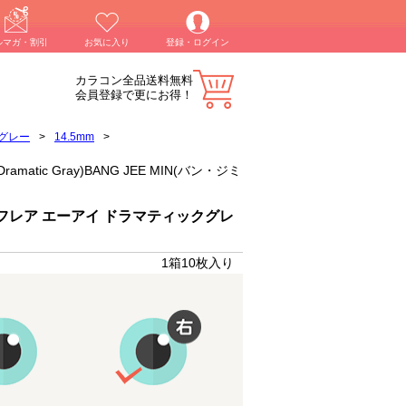
ルマガ・割引
お気に入り
登録・ログイン
カラコン全品送料無料
会員登録で更にお得！
グレー
>
14.5mm
>
atic Gray)BANG JEE MIN(バン・ジミ
フレア エーアイ ドラマティックグレ
1箱10枚入り