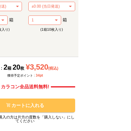
箱
箱
枚入り)
(1箱10枚入り)
メーカー提供画像
モアコ
¥3,520
2
20
 :
箱
枚
(税込)
34pt
獲得予定ポイント :
カラコン全品送料無料!
カートに入れる
購入の方は片方の度数を「購入しない」にし
てください