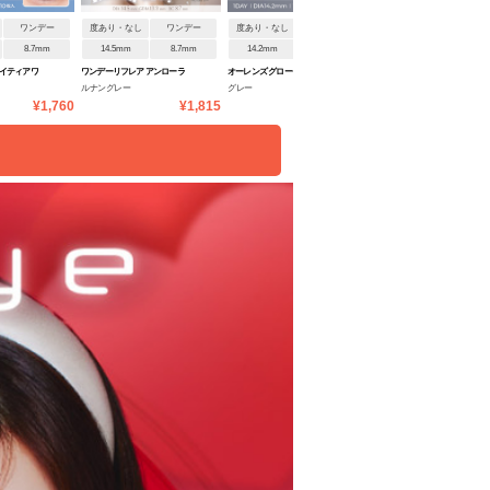
ワンデー
度あり・なし
ワンデー
度あり・なし
ワンデー
度あり・なし
ワンデ
8.7mm
14.5mm
8.7mm
14.2mm
8.7mm
14.5mm
8.6mm
ーイティアワ
ワンデーリフレア アンローラ
オーレンズ グローイティアワ
マランマラン
ルナングレー
グレー
メープルコントゥア
ンデー
¥1,760
¥1,815
¥1,760
¥1