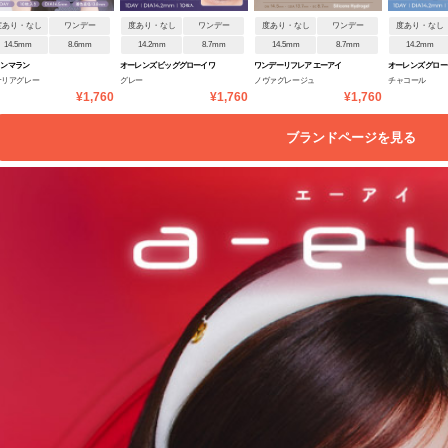
度あり・なし
ワンデー
度あり・なし
ワンデー
度あり・なし
ワンデー
度あり・なし
14.5mm
8.6mm
14.2mm
8.7mm
14.5mm
8.7mm
14.2mm
ランマラン
オーレンズ ビッググローイワ
ワンデーリフレア エーアイ
オーレンズ グロ
ナリアグレー
グレー
ノヴァグレージュ
チャコール
ンデー
ンデー
¥1,760
¥1,760
¥1,760
ブランドページを見る