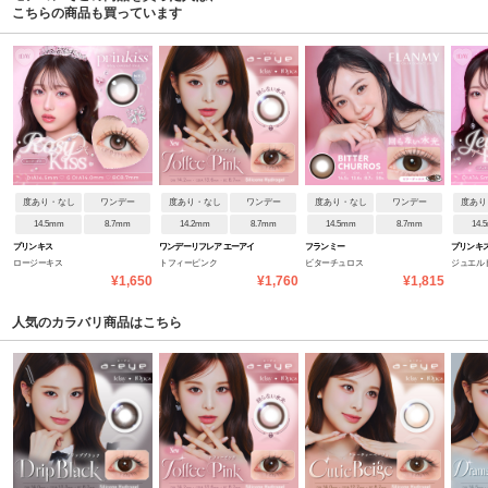
こちらの商品も買っています
度あり・なし
ワンデー
度あり・なし
ワンデー
度あり・なし
ワンデー
度あり
14.5mm
8.7mm
14.2mm
8.7mm
14.5mm
8.7mm
14.
プリンキス
ワンデーリフレア エーアイ
フランミー
プリンキ
ロージーキス
トフィーピンク
ビターチュロス
ジュエル
¥1,650
¥1,760
¥1,815
人気のカラバリ商品はこちら