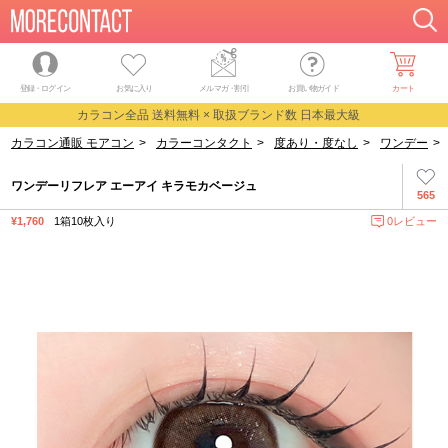
登録・ログイン
お気に入り
メルマガ
・
割引
お買い物ガイド
カート
カラコン全品 送料無料 × 取扱ブランド数 日本最大級
カラコン通販 モアコン
>
カラーコンタクト
>
度あり・度なし
>
ワンデー
>
ワンデーリフレア エーアイ キラモカベージュ
565
¥1,760
1箱10枚入り
0レビュー