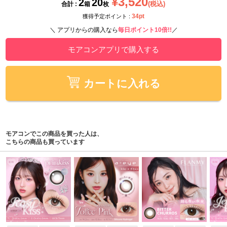
¥3,520
2
20
(税込)
合計 :
箱
枚
34pt
獲得予定ポイント :
＼ アプリからの購入なら
毎日ポイント10倍!!
／
モアコンアプリで購入する
カートに入れる
モアコンでこの商品を買った人は、
こちらの商品も買っています