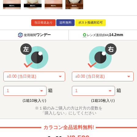
当日発送あり
送料無料
ポスト投函対応可
ワンデー
14.2mm
使用期間
レンズ直径(DIA)
箱
箱
(1箱10枚入り)
(1箱10枚入り)
※１箱のみご購入の方は片方の度数を
「購入しない」にしてください
カラコン全品送料無料!