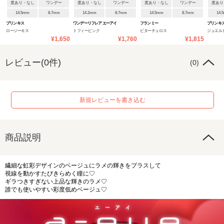
度あり・なし
ワンデー
度あり・なし
ワンデー
度あり・なし
ワンデー
度あり
14.5mm
8.7mm
14.2mm
8.7mm
14.5mm
8.7mm
14.
プリンキス
ワンデーリフレア エーアイ
フランミー
プリンキ
ロージーキス
トフィーピンク
ビターチュロス
ジュエル
¥1,650
¥1,760
¥1,815
レビュー(0件)
(0)
新規レビューを書き込む
商品説明
繊細な虹彩デザインのベージュにラメの輝きをプラスして
視線を動かすたびきらめく瞳に♡
ギラつきすぎない上品な輝きのラメ♡
誰でも使いやすい彩度低めベージュ♡