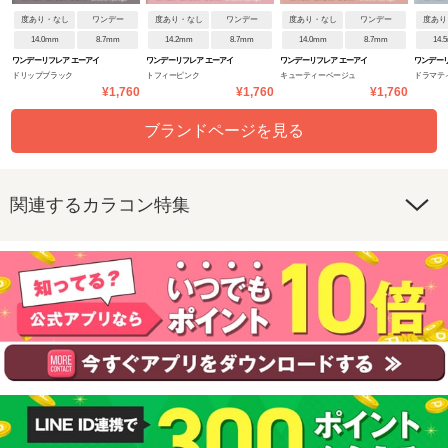
度あり・なし
ワンデー
度あり・なし
ワンデー
度あり・なし
ワンデー
度あり
14.0mm
8.7mm
14.2mm
8.7mm
14.0mm
8.7mm
14.
ワンデーリフレア エーアイ
ワンデーリフレア エーアイ
ワンデーリフレア エーアイ
ワンデーリ
ドリップブラック
トフィーピンク
キューティーベージュ
ドラマテ
¥1,760
¥1,760
¥1,760
ブランドページを見る
関連するカラコン特集