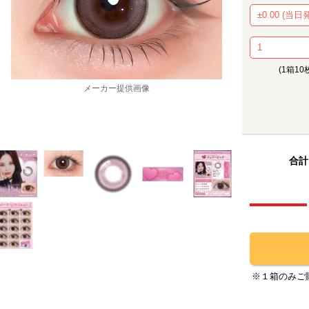
(1箱10
メーカー提供画像
合計
※１箱のみご