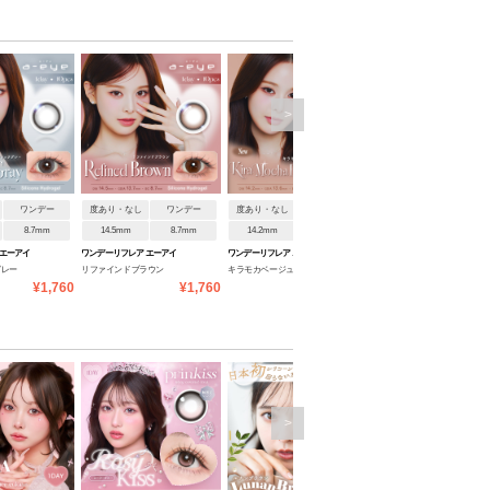
>
ワンデー
度あり・なし
ワンデー
度あり・なし
ワンデー
度あり・なし
ワンデ
8.7mm
14.5mm
8.7mm
14.2mm
8.7mm
14.0mm
8.7mm
 エーアイ
ワンデーリフレア エーアイ
ワンデーリフレア エーアイ
ワンデーリフレア エーアイ
グレー
リファインドブラウン
キラモカベージュ
メルティングピンク
¥1,760
¥1,760
¥1,760
¥1
>