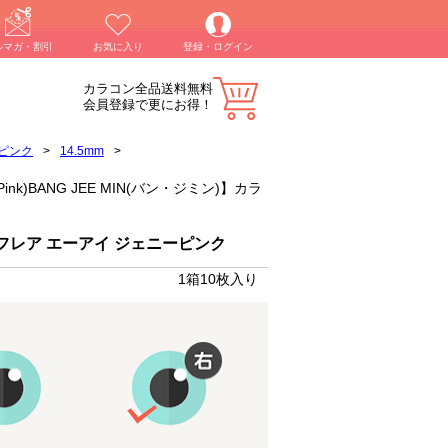
ルマガ・割引
お気に入り
登録・ログイン
カラコン全品送料無料
会員登録で更にお得！
ピンク
>
14.5mm
>
Pink)BANG JEE MIN(バン・ジミン)】カラ
フレア エーアイ ジェニーピンク
1箱10枚入り