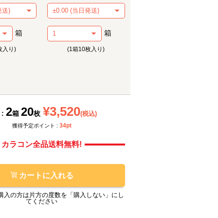
箱
箱
枚入り)
(1箱10枚入り)
メーカー提供画像
モアコ
¥3,520
2
20
 :
箱
枚
(税込)
34pt
獲得予定ポイント :
カラコン全品送料無料!
カートに入れる
購入の方は片方の度数を「購入しない」にし
てください