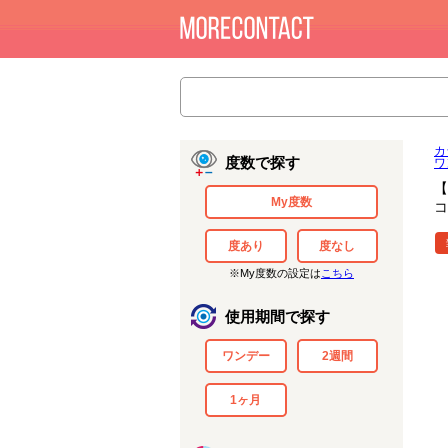
カ
度数で探す
ワ
【
My度数
コ
度あり
度なし
※My度数の設定は
こちら
使用期間で探す
ワンデー
2週間
1ヶ月