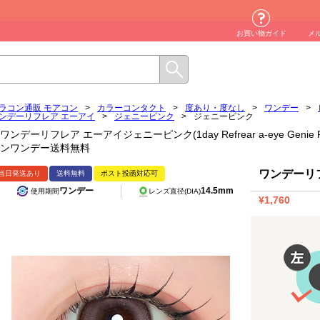
お買い物ガイド
メ
ラコン通販 モアコン
>
カラーコンタクト
>
度あり・度なし
>
ワンデー
>
ンデーリフレア エーアイ
>
ジェニーピンク
>
ジェニーピンク
ワンデーリフレア エーアイジェニーピンク(1day Refrear a-eye Genie 
ンワンデー送料無料
ワンデーリ
当日発送あり
送料無料
ポスト投函対応可
ワンデー
14.5mm
使用期間
レンズ直径(DIA)
¥1,760