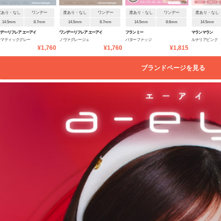
度あり・なし
ワンデー
度あり・なし
ワンデー
度あり・なし
ワンデー
度あり・なし
14.5mm
8.7mm
14.5mm
8.7mm
14.5mm
8.6mm
14.5mm
デーリフレア エーアイ
ワンデーリフレア エーアイ
フランミー
マランマラン
ラマティックグレー
ノヴァグレージュ
バターファッジ
ルナリアピンク
¥1,760
¥1,760
¥1,815
ブランドページを見る