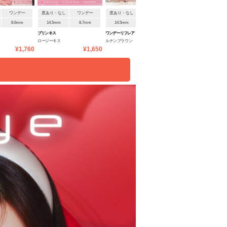
ワンデー
度あり・なし
ワンデー
度あり・なし
ワンデー
度あり・なし
ワンデ
8.6mm
14.5mm
8.7mm
14.5mm
8.7mm
14.2mm
8.7mm
プリンキス
ワンデーリフレア アンローラ
ワンデーリフレア エーアイ
ロージーキス
ルナンブラウン
トフィーピンク
¥1,760
¥1,650
¥1,815
¥1