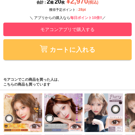
¥2,970
2
20
(税込)
合計 :
箱
枚
28pt
獲得予定ポイント :
＼ アプリからの購入なら
毎日ポイント10倍!!
／
モアコンアプリで購入する
カートに入れる
モアコンでこの商品を買った人は、
こちらの商品も買っています