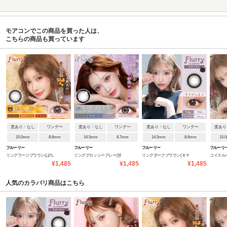
モアコンでこの商品を買った人は、
こちらの商品も買っています
度あり・なし
ワンデー
度あり・なし
ワンデー
度あり・なし
ワンデー
度あり
15.0mm
8.6mm
14.5mm
8.7mm
14.5mm
8.6mm
15.
フルーリー
フルーリー
フルーリー
フルーリ
リングラージブラウン(ぱち
リンググロッシーグレー(甘
リングダークブラウン(キマ
コイスル
¥1,485
¥1,485
¥1,485
くりベアー)
えんぼだぞぅ)
グレネコ)
ビ)
人気のカラバリ商品はこちら