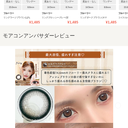
度あり・なし
ワンデー
度あり・なし
ワンデー
度あり・なし
ワンデー
度あり
15.0mm
8.6mm
14.5mm
8.7mm
14.5mm
8.6mm
15.
フルーリー
フルーリー
フルーリー
フルーリ
リングラージブラウン(ぱち
リンググロッシーグレー(甘
リングダークブラウン(キマ
コイスル
¥1,485
¥1,485
¥1,485
くりベアー)
えんぼだぞぅ)
グレネコ)
ビ)
モアコンアンバサダーレビュー