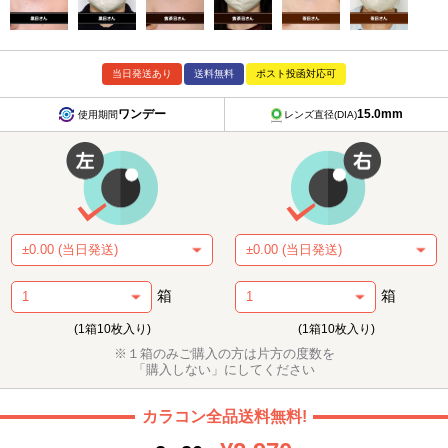
当日発送あり
送料無料
ポスト投函対応可
ワンデー
15.0mm
使用期間
レンズ直径(DIA)
箱
箱
(1箱10枚入り)
(1箱10枚入り)
※１箱のみご購入の方は片方の度数を
「購入しない」にしてください
カラコン全品送料無料!