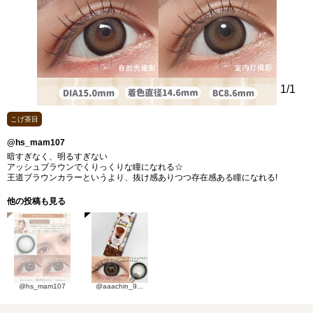
1
/1
こげ茶目
@hs_mam107
暗すぎなく、明るすぎない
アッシュブラウンでくりっくりな瞳になれる☆
王道ブラウンカラーというより、抜け感ありつつ存在感ある瞳になれる!
他の投稿も見る
@hs_mam107
@aaachin_9...