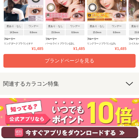
度あり・なし
ワンデー
度あり・なし
ワンデー
度あり・なし
ワンデー
度あり
14.5mm
8.6mm
15.0mm
8.6mm
15.0mm
8.6mm
15.
フルーリー
フルーリー
フルーリー
フルーリ
リングダークブラウン(キマ
パールライトブラウン(ぽん
リングラージブラウン(ぱち
コイスル
¥1,485
¥1,485
¥1,485
グレネコ)
ぽこたぬき)
くりベアー)
ビ)
ブランドページを見る
関連するカラコン特集