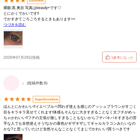
★★★★
Excellent
裸眼:黒 奥目 写真はbeauty+です♡
とにかくでかいです‼️
でかすぎてごろごろするときもあります><
つづきを読む
2026年07月29日投稿
1参考になった
♩ (投稿件数:8)
★★★★★
SuperExcellent
ほんとにかわいい!!イエベブルベ問わず使える感じのアッシュブラウンがすごく
目をキラキラ見せてくれます!体感もそんなに大きすぎることなく太フチがめっ
ちゃかわいい!!フチの主張が激しすぎることもないからフチバキバキすぎるの苦
手な人でも全然使えそう!なかの着色がギザギザしてギャルカラコンみたいなの
かな?と思っていたけど全然そんなことなくてまじでかわいい!買うべきです