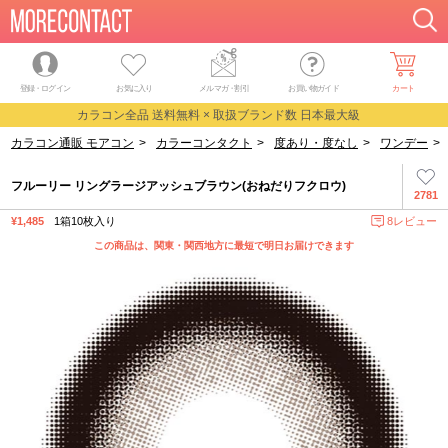
登録・ログイン
お気に入り
メルマガ
・
割引
お買い物ガイド
カート
カラコン全品 送料無料 × 取扱ブランド数 日本最大級
カラコン通販 モアコン
>
カラーコンタクト
>
度あり・度なし
>
ワンデー
>
フルーリー リングラージアッシュブラウン(おねだりフクロウ)
2781
¥1,485
1箱10枚入り
8レビュー
この商品は、関東・関西地方に最短で明日お届けできます