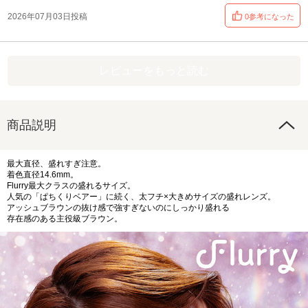
2026年07月03日投稿
0参考になった
レビューをもっと読む
商品説明
最大直径、盛れすぎ注意。
着色直径14.6mm。
Flurry最大クラスの盛れるサイズ。
人気の「ぱちくりベアー」に続く、太フチ×大きめサイズの盛れレンズ。
アッシュブラウンの抜け感で強すぎないのにしっかり盛れる
存在感のある主役級ブラウン。