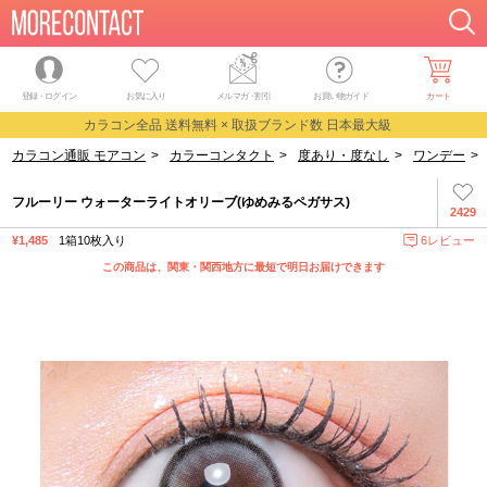
登録・ログイン
お気に入り
メルマガ
・
割引
お買い物ガイド
カート
カラコン全品 送料無料 × 取扱ブランド数 日本最大級
カラコン通販 モアコン
>
カラーコンタクト
>
度あり・度なし
>
ワンデー
>
フルーリー ウォーターライトオリーブ(ゆめみるペガサス)
2429
¥1,485
1箱10枚入り
6レビュー
この商品は、関東・関西地方に最短で明日お届けできます