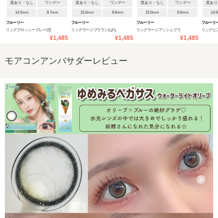
度あり・なし
ワンデー
度あり・なし
ワンデー
度あり・なし
ワンデー
度あり
14.5mm
8.7mm
15.0mm
8.6mm
15.0mm
8.6mm
14.
フルーリー
フルーリー
フルーリー
フルーリ
リンググロッシーグレー(甘
リングラージブラウン(ぱち
リングラージアッシュブラ
リングピ
¥1,485
¥1,485
¥1,485
えんぼだぞぅ)
くりベアー)
ウン(おねだりフクロウ)
れウサギ)
モアコンアンバサダーレビュー