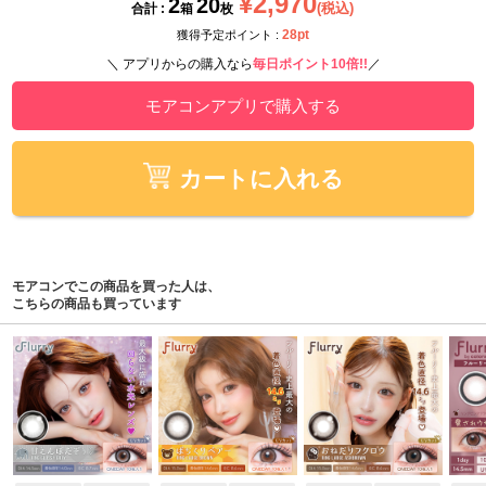
¥2,970
2
20
(税込)
合計 :
箱
枚
28pt
獲得予定ポイント :
＼ アプリからの購入なら
毎日ポイント10倍!!
／
モアコンアプリで購入する
カートに入れる
モアコンでこの商品を買った人は、
こちらの商品も買っています