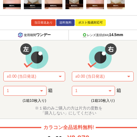
当日発送あり
送料無料
ポスト投函対応可
ワンデー
14.5mm
使用期間
レンズ直径(DIA)
箱
箱
(1箱10枚入り)
(1箱10枚入り)
※１箱のみご購入の方は片方の度数を
「購入しない」にしてください
カラコン全品送料無料!