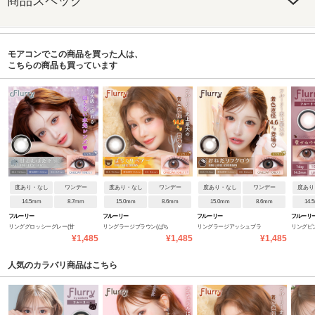
商品スペック
モアコンでこの商品を買った人は、
こちらの商品も買っています
度あり・なし
ワンデー
度あり・なし
ワンデー
度あり・なし
ワンデー
度あり
14.5mm
8.7mm
15.0mm
8.6mm
15.0mm
8.6mm
14.
フルーリー
フルーリー
フルーリー
フルーリ
リンググロッシーグレー(甘
リングラージブラウン(ぱち
リングラージアッシュブラ
リングピ
¥1,485
¥1,485
¥1,485
えんぼだぞぅ)
くりベアー)
ウン(おねだりフクロウ)
れウサギ)
人気のカラバリ商品はこちら