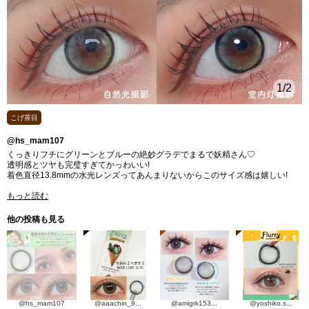
1
/2
こげ茶目
@hs_mam107
くっきりフチにグリーンとブルーの絶妙グラデでまるで妖精さん♡
透明感とツヤも完璧すぎてかっわいい!
着色直径13.8mmの水光レンズってあんまりないからこのサイズ感は嬉しい!
もっと読む
他の投稿も見る
@hs_mam107
@aaachin_9...
@amigrk153...
@yoshiko.s...