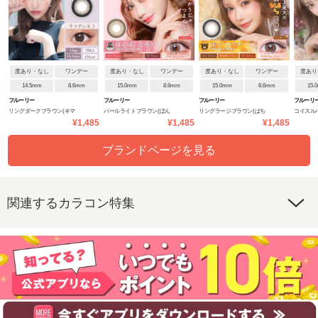
度あり・なし
ワンデー
度あり・なし
ワンデー
度あり・なし
ワンデー
度あり
14.5mm
8.6mm
15.0mm
8.6mm
15.0mm
8.6mm
15.
フルーリー
フルーリー
フルーリー
フルーリ
リングダークブラウン(キマ
パールライトブラウン(ぽん
リングラージブラウン(ぱち
コイスル
¥1,485
¥1,485
¥1,485
グレネコ)
ぽこたぬき)
くりベアー)
ビ)
ブランドページを見る
関連するカラコン特集