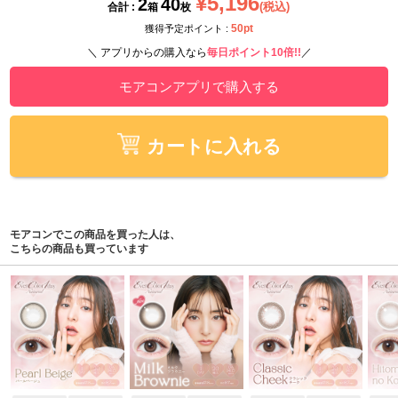
¥5,196
2
40
(税込)
合計 :
箱
枚
50pt
獲得予定ポイント :
＼ アプリからの購入なら
毎日ポイント10倍!!
／
モアコンアプリで購入する
カートに入れる
モアコンでこの商品を買った人は、
こちらの商品も買っています