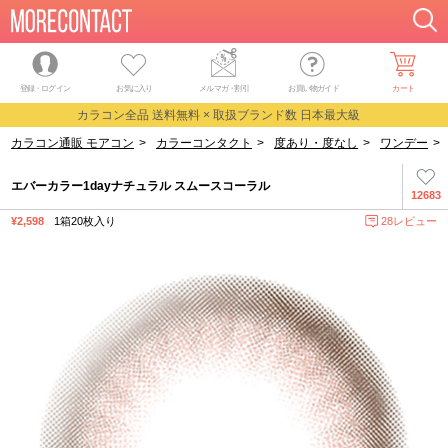
登録・ログイン
お気に入り
メルマガ
・
割引
お買い物ガイド
カート
カラコン全品 送料無料 × 取扱ブランド数 日本最大級
カラコン通販 モアコン
>
カラーコンタクト
>
度あり・度なし
>
ワンデー
>
エバーカラー1dayナチュラル スムースコーラル
12683
¥2,598
1箱20枚入り
28レビュー