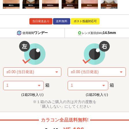
当日発送あり
送料無料
ポスト投函対応可
ワンデー
14.5mm
使用期間
レンズ直径(DIA)
箱
箱
(1箱20枚入り)
(1箱20枚入り)
※１箱のみご購入の方は片方の度数を
「購入しない」にしてください
カラコン全品送料無料!