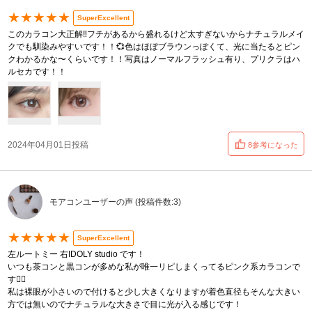
★★★★★
SuperExcellent
このカラコン大正解‼️フチがあるから盛れるけど太すぎないからナチュラルメイ
クでも馴染みやすいです！！💞色はほぼブラウンっぽくて、光に当たるとピン
クわかるかな〜くらいです！！写真はノーマルフラッシュ有り、プリクラはハ
ルセカです！！
2024年04月01日投稿
8参考になった
モアコンユーザーの声 (投稿件数:3)
★★★★★
SuperExcellent
左ルートミー 右IDOLY studio です！
いつも茶コンと黒コンが多めな私が唯一リピしまくってるピンク系カラコンで
す👍🏻
私は裸眼が小さいので付けると少し大きくなりますが着色直径もそんな大きい
方では無いのでナチュラルな大きさで目に光が入る感じです！