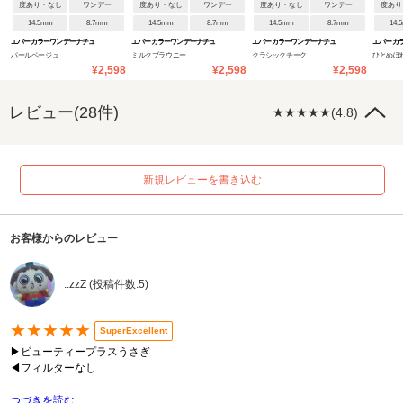
度あり・なし
ワンデー
度あり・なし
ワンデー
度あり・なし
ワンデー
度あり
14.5mm
8.7mm
14.5mm
8.7mm
14.5mm
8.7mm
14.
エバーカラーワンデーナチュ
エバーカラーワンデーナチュ
エバーカラーワンデーナチュ
エバーカ
パールベージュ
ミルクブラウニー
クラシックチーク
ひとめぼ
ラル
ラル
ラル
ラル
¥2,598
¥2,598
¥2,598
レビュー(28件)
★★★★★(4.8)
新規レビューを書き込む
お客様からのレビュー
..zzZ (投稿件数:5)
★★★★★
SuperExcellent
▶︎ビューティープラスうさぎ
◀フィルターなし
つづきを読む