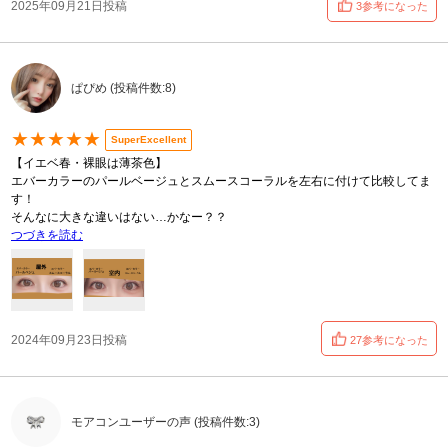
2025年09月21日投稿
3参考になった
ぱぴめ (投稿件数:8)
★★★★★
SuperExcellent
【イエベ春・裸眼は薄茶色】
エバーカラーのパールベージュとスムースコーラルを左右に付けて比較してま
す！
そんなに大きな違いはない…かなー？？
つづきを読む
2024年09月23日投稿
27参考になった
モアコンユーザーの声 (投稿件数:3)