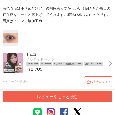
着色直径は小さめだけど、透明感あってかわいい！細ふちが黒目の
存在感をちゃんと底上げしてくれます。着け心地もよかったです。
写真はノーマル無加工📷
ミムコ
ソルティドーナツ
DIA 14.2mm
BC 8.6mm
ワンデー
着色直径 13.0mm
度数 ±0.00~ -10.00
¥1,705
2025年08月31日投稿
0参考になった
レビューをもっと読む