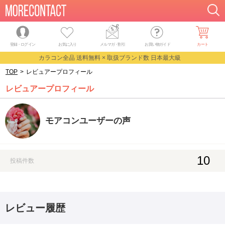
登録・ログイン
お気に入り
メルマガ
・
割引
お買い物ガイド
カート
カラコン全品 送料無料 × 取扱ブランド数 日本最大級
TOP
>
レビュアープロフィール
レビュアープロフィール
モアコンユーザーの声
10
投稿件数
レビュー履歴