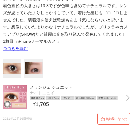
着色直径の大きさは13.8ですが色味も含めてナチュラルです。レン
ズが思っていたよりしっかりしていて、着けた感じもゴロゴロしま
せんでした。装着液を使えば乾燥もあまり気にならないと思いま
す。想像していたよりかなりナチュラルでしたが、プリクラやカメ
ラアプリ(SNOW)だと綺麗に光を取り込んで発色してくれました!
1枚目→iPhoneノーマルカメラ
つづきを読む
メランジェ シュエット
ナイトニュイ
DIA 14.2mm
BC 8.7mm
ワンデー
着色直径 13.8mm
度数 ±0.00~ -8.00
¥1,705
2021年12月26日投稿
9参考になった