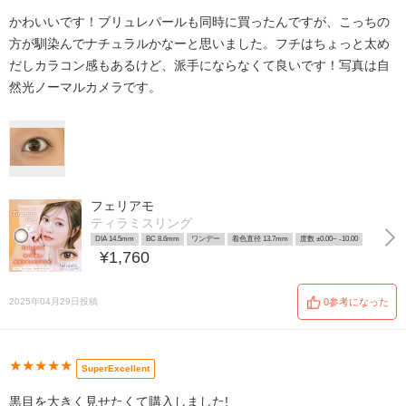
かわいいです！ブリュレパールも同時に買ったんですが、こっちの
方が馴染んでナチュラルかなーと思いました。フチはちょっと太め
だしカラコン感もあるけど、派手にならなくて良いです！写真は自
然光ノーマルカメラです。
フェリアモ
ティラミスリング
DIA 14.5mm
BC 8.6mm
ワンデー
着色直径 13.7mm
度数 ±0.00~ -10.00
¥1,760
2025年04月29日投稿
0参考になった
★★★★★
SuperExcellent
黒目を大きく見せたくて購入しました!