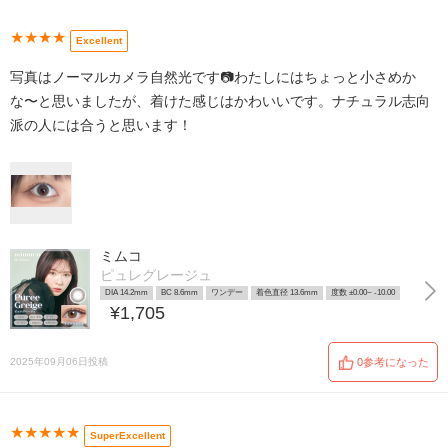
★★★★
Excellent
写真はノーマルカメラ自然光です📷わたしにはちょっと小さめか
な〜と思いましたが、着けた感じはかわいいです。ナチュラル志向
派の人には合うと思います！
ミムコ
ピュレグレージュ
DIA 14.2mm
BC 8.6mm
ワンデー
着色直径 13.6mm
度数 ±0.00~ -10.00
¥1,705
2025年09月06日投稿
0参考になった
★★★★★
SuperExcellent