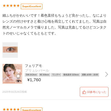
★★★★★
SuperExcellent
細ふちがかわいいです！着色直径もちょうど良かったし、なにより
レンズの付けやすさと着け心地を両立してくれてました。写真は自
然光ノーマルカメラで撮りました。写真は充血してるけどコンタク
トのせいじゃなくてもともとです。
フェリアモ
ブリュレパール
DIA 14.2mm
BC 8.6mm
ワンデー
着色直径 13.5mm
度数 ±0.00~ -10.00
¥1,760
2025年04月26日投稿
10参考になった
★★★★★
SuperExcellent