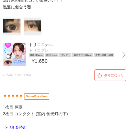
焦げ茶の眼球だけど発色いい！！
黒髪に似合う🥰
トリコニナル
トリコグレー
DIA 14.5mm
BC 8.6mm
ワンデー
着色直径 13.8mm
度数 ±0.00~ -6.00
¥1,650
2024年07月26日投稿
5参考になった
★★★★★
SuperExcellent
1枚目 裸眼
2枚目 コンタクト (室内 蛍光灯の下)
つづきを読む