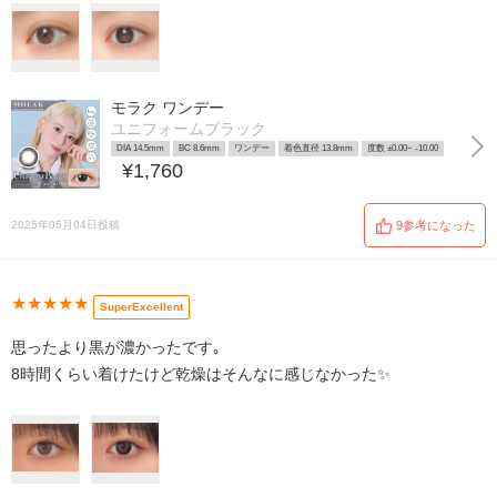
モラク ワンデー
ユニフォームブラック
DIA 14.5mm
BC 8.6mm
ワンデー
着色直径 13.8mm
度数 ±0.00~ -10.00
¥1,760
2025年05月04日投稿
9参考になった
★★★★★
SuperExcellent
思ったより黒が濃かったです｡
8時間くらい着けたけど乾燥はそんなに感じなかった✨️