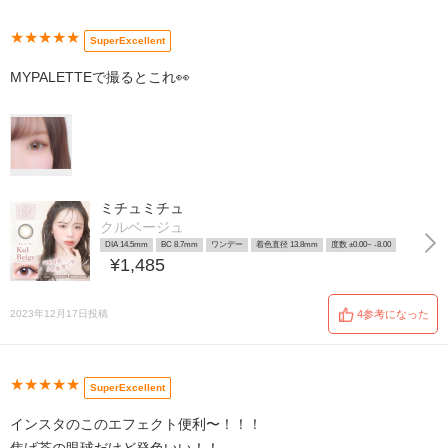
★★★★★
SuperExcellent
MYPALETTEで撮るとこれ👀
ミチュミチュ
クルベージュ
DIA 14.5mm
BC 8.7mm
ワンデー
着色直径 13.8mm
度数 ±0.00~ -8.00
¥1,485
2023年12月17日投稿
4参考になった
★★★★★
SuperExcellent
インスタのこのエフェクト便利〜！！！