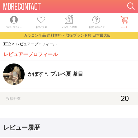
登録・ログイン
お気に入り
メルマガ
・
割引
お買い物ガイド
カート
カラコン全品 送料無料 × 取扱ブランド数 日本最大級
TOP
>
レビュアープロフィール
レビュアープロフィール
かぼす *. ブルベ夏 茶目
20
投稿件数
レビュー履歴