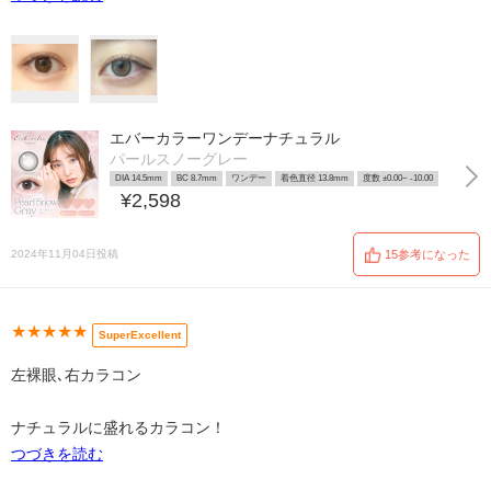
エバーカラーワンデーナチュラル
パールスノーグレー
DIA 14.5mm
BC 8.7mm
ワンデー
着色直径 13.8mm
度数 ±0.00~ -10.00
¥2,598
2024年11月04日投稿
15参考になった
★★★★★
SuperExcellent
左裸眼､右カラコン
ナチュラルに盛れるカラコン！
つづきを読む