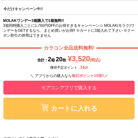
今だけキャンペーン中!!
MOLAKワンデー3箱購入で1箱無料!!
3箱同時購入ごとに1,760円OFFのお得すぎるキャンペーン☆ MOLAK(モラク)ワ
ンデーをGETするなら、まとめ買いがお得‼ ※カートに3箱入れて下さい ※クー
ポン割引の併用はできません
カラコン全品送料無料!
¥3,520
2
20
(税込)
合計 :
箱
枚
34pt
獲得予定ポイント :
＼ アプリからの購入なら
毎日ポイント10倍!!
／
モアコンアプリで購入する
カートに入れる