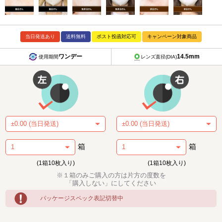
当日発送あり
送料無料
ポスト投函対応可
キャンペーン対象商品
ワンデー
14.5mm
使用期間
レンズ直径(DIA)
箱
箱
(1箱10枚入り)
(1箱10枚入り)
※１箱のみご購入の方は片方の度数を
「購入しない」にしてください
パッケージスペック表記切替中