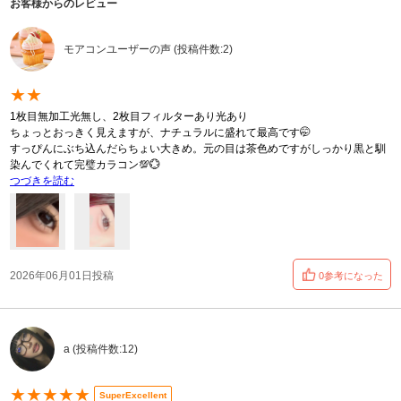
お客様からのレビュー
モアコンユーザーの声 (投稿件数:2)
★★
1枚目無加工光無し、2枚目フィルターあり光あり
ちょっとおっきく見えますが、ナチュラルに盛れて最高です🤭
すっぴんにぶち込んだらちょい大きめ。元の目は茶色めですがしっかり黒と馴
染んでくれて完璧カラコン💯💮
つづきを読む
2026年06月01日投稿
0参考になった
a (投稿件数:12)
★★★★★
SuperExcellent