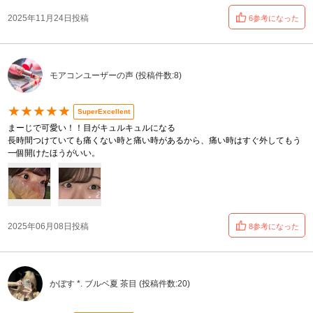
2025年11月24日投稿
6参考になった
モアコンユーザーの声 (投稿件数:8)
★★★★★
SuperExcellent
まーじで可愛い！！目がキュルキュルになる
長時間つけていても痛くない時と痛い時があるから、痛い時はすぐ外してもう
一個開けたほうがいい。
2025年06月08日投稿
8参考になった
かぼす *. ブルベ夏 茶目 (投稿件数:20)