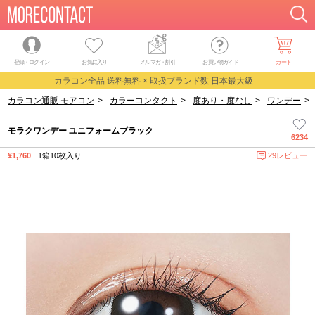
登録・ログイン
お気に入り
メルマガ
・
割引
お買い物ガイド
カート
カラコン全品 送料無料 × 取扱ブランド数 日本最大級
カラコン通販 モアコン
>
カラーコンタクト
>
度あり・度なし
>
ワンデー
>
モラクワンデー ユニフォームブラック
6234
¥1,760
1箱10枚入り
29レビュー