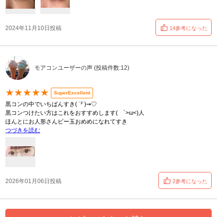
2024年11月10日投稿
14参考になった
モアコンユーザーの声 (投稿件数:12)
★★★★★
SuperExcellent
黒コンの中でいちばんすき( ˙³˙)⇝♡
黒コンつけたい方はこれをおすすめします( ´>ω<)人
ほんとにお人形さんビー玉おめめになれてすき
つづきを読む
2026年01月06日投稿
2参考になった