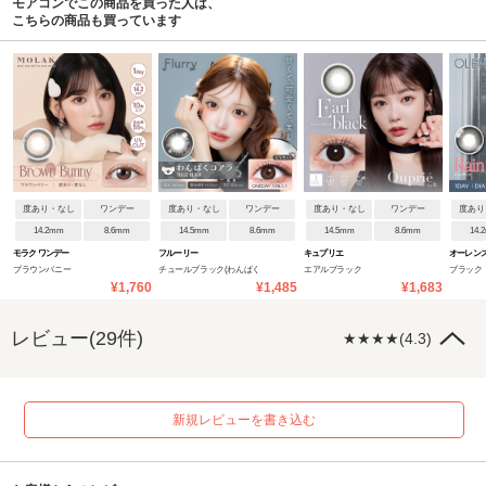
モアコンでこの商品を買った人は、
こちらの商品も買っています
度あり・なし
ワンデー
度あり・なし
ワンデー
度あり・なし
ワンデー
度あり
14.2mm
8.6mm
14.5mm
8.6mm
14.5mm
8.6mm
14.
モラク ワンデー
フルーリー
キュプリエ
オーレンズ
ブラウンバニー
チュールブラック(わんぱく
エアルブラック
ブラック
¥1,760
¥1,485
¥1,683
コアラ)
レビュー(29件)
★★★★(4.3)
新規レビューを書き込む