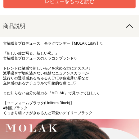
レビューをもっと読む
商品説明
宮脇咲良プロデュース、モラクワンデー【MOLAK 1day】♡
『新しい瞳に写る、新しい私。』
宮脇咲良プロデュースのカラコンブランド♡
トレンドに敏感で新しいモノを求める方にオススメ♪
派手過ぎず地味過ぎない絶妙なニュアンスカラーが
流行りの透明感あるちゅるんEYEや色素薄い系など
立体感のあるナチュラルで印象的な瞳に...♡
まだ知らない自分の魅力を『MOLAK』で見つけてほしい。
【ユニフォームブラック(Uniform Black)】
#制服ブラック
くっきり細フチがきゅるんと可愛いデイリーブラック