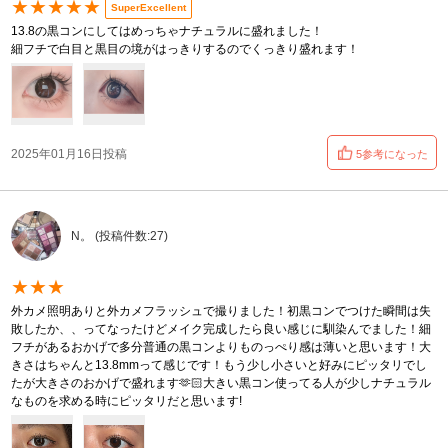
★★★★★
SuperExcellent
13.8の黒コンにしてはめっちゃナチュラルに盛れました！
細フチで白目と黒目の境がはっきりするのでくっきり盛れます！
2025年01月16日投稿
5参考になった
N。 (投稿件数:27)
★★★
外カメ照明ありと外カメフラッシュで撮りました！初黒コンでつけた瞬間は失
敗したか、、ってなったけどメイク完成したら良い感じに馴染んでました！細
フチがあるおかげで多分普通の黒コンよりものっぺり感は薄いと思います！大
きさはちゃんと13.8mmって感じです！もう少し小さいと好みにピッタリでし
たが大きさのおかげで盛れます🫶🏻大きい黒コン使ってる人が少しナチュラル
なものを求める時にピッタリだと思います!