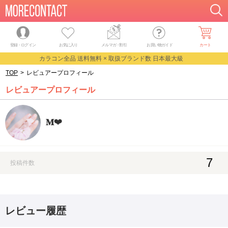
登録・ログイン
お気に入り
メルマガ
・
割引
お買い物ガイド
カート
カラコン全品 送料無料 × 取扱ブランド数 日本最大級
TOP
>
レビュアープロフィール
レビュアープロフィール
𝐌‪‪❤︎‬
7
投稿件数
レビュー履歴