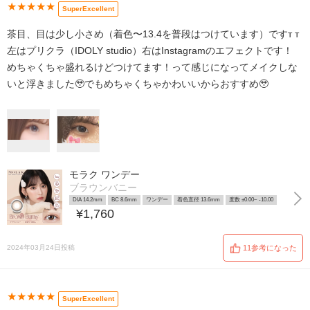
★★★★★
SuperExcellent
茶目、目は少し小さめ（着色〜13.4を普段はつけています）ですт т
左はプリクラ（IDOLY studio）右はInstagramのエフェクトです！
めちゃくちゃ盛れるけどつけてます！って感じになってメイクしな
いと浮きました🥹でもめちゃくちゃかわいいからおすすめ🥹
モラク ワンデー
ブラウンバニー
DIA 14.2mm
BC 8.6mm
ワンデー
着色直径 13.6mm
度数 ±0.00~ -10.00
¥1,760
2024年03月24日投稿
11参考になった
★★★★★
SuperExcellent