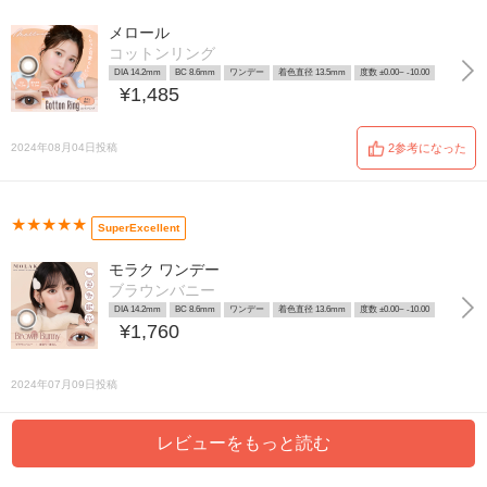
メロール
コットンリング
DIA 14.2mm
BC 8.6mm
ワンデー
着色直径 13.5mm
度数 ±0.00~ -10.00
¥1,485
2024年08月04日投稿
2参考になった
★★★★★
SuperExcellent
モラク ワンデー
ブラウンバニー
DIA 14.2mm
BC 8.6mm
ワンデー
着色直径 13.6mm
度数 ±0.00~ -10.00
¥1,760
2024年07月09日投稿
レビューをもっと読む