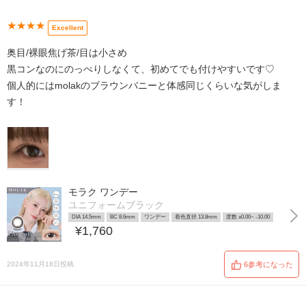
★★★★
Excellent
奥目/裸眼焦げ茶/目は小さめ
黒コンなのにのっぺりしなくて、初めてでも付けやすいです♡
個人的にはmolakのブラウンバニーと体感同じくらいな気がしま
す！
モラク ワンデー
ユニフォームブラック
DIA 14.5mm
BC 8.6mm
ワンデー
着色直径 13.8mm
度数 ±0.00~ -10.00
¥1,760
2024年11月18日投稿
6参考になった