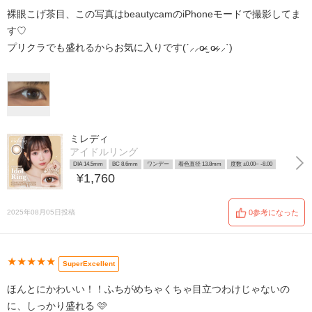
裸眼こげ茶目、この写真はbeautycamのiPhoneモードで撮影してま
す♡
プリクラでも盛れるからお気に入りです(ˊ⸝⸝o̴̶̷ ̫ o̴̶̷⸝⸝ˋ)
ミレディ
アイドルリング
DIA 14.5mm
BC 8.6mm
ワンデー
着色直径 13.8mm
度数 ±0.00~ -8.00
¥1,760
2025年08月05日投稿
0参考になった
★★★★★
SuperExcellent
ほんとにかわいい！！ふちがめちゃくちゃ目立つわけじゃないの
に、しっかり盛れる 🩷