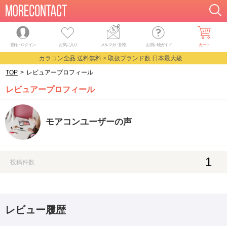
登録・ログイン
お気に入り
メルマガ
・
割引
お買い物ガイド
カート
カラコン全品 送料無料 × 取扱ブランド数 日本最大級
TOP
>
レビュアープロフィール
レビュアープロフィール
モアコンユーザーの声
1
投稿件数
レビュー履歴