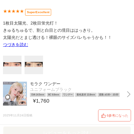
★★★★★
SuperExcellent
1枚目太陽光、2枚目蛍光灯！
きゅるちゅるで、割と白目との境目ははっきり。
太陽光だとまじ透ける！裸眼のサイズバレちゃうかも！！
つづきを読む
モラク ワンデー
ユニフォームブラック
DIA 14.5mm
BC 8.6mm
ワンデー
着色直径 13.8mm
度数 ±0.00~ -10.00
¥1,760
2025年11月24日投稿
6参考になった
レビューをもっと読む