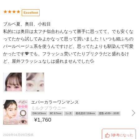
★★★★
Excellent
ブルベ夏、奥目、小粒目
私的には奥目は太フチ似合わんなって勝手に思ってて、でも安くな
ってたから試してみよかなって思って買いました！いつも細ふちの
パールベージュ系を使うんですけど、思ってたよりも馴染んで可愛
かったです💖でも、フラッシュ焚いてたりプリクラだと盛れるけ
ど、屋外フラッシュなしは盛れませんでした💦
エバーカラーワンマンス
ミルクブラウニー
DIA 14.5mm
BC 8.7mm
1ヶ月
着色直径 13.8mm
度数 ±0.00~ -10.00
¥1,760
2026年04月05日投稿
3参考になった