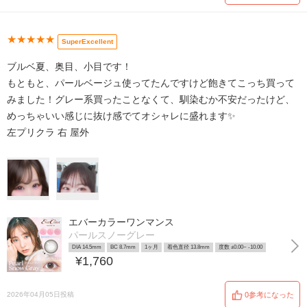
★★★★★
SuperExcellent
ブルベ夏、奥目、小目です！
もともと、パールベージュ使ってたんですけど飽きてこっち買って
みました！グレー系買ったことなくて、馴染むか不安だったけど、
めっちゃいい感じに抜け感でてオシャレに盛れます✨
左プリクラ 右 屋外
エバーカラーワンマンス
パールスノーグレー
DIA 14.5mm
BC 8.7mm
1ヶ月
着色直径 13.8mm
度数 ±0.00~ -10.00
¥1,760
2026年04月05日投稿
0参考になった