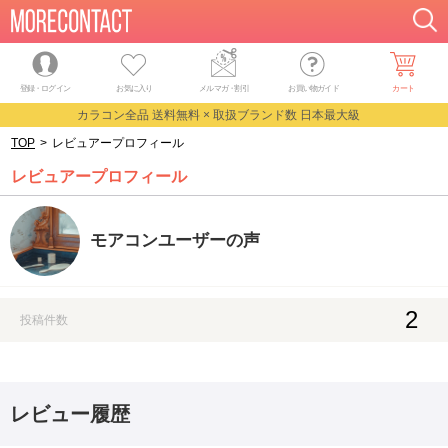
登録・ログイン
お気に入り
メルマガ
・
割引
お買い物ガイド
カート
カラコン全品 送料無料 × 取扱ブランド数 日本最大級
TOP
>
レビュアープロフィール
レビュアープロフィール
モアコンユーザーの声
2
投稿件数
レビュー履歴