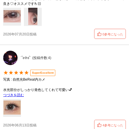
良き♡オススメです🫰🏻
2026年07月20日投稿
0参考になった
˙˚ʚ✞ɞ˚˙ (投稿件数:4)
★★★★★
SuperExcellent
写真 : 自然光BeReal内カメ
水光部分がしっかり発色してくれて可愛い💕
つづきを読む
2026年06月13日投稿
4参考になった