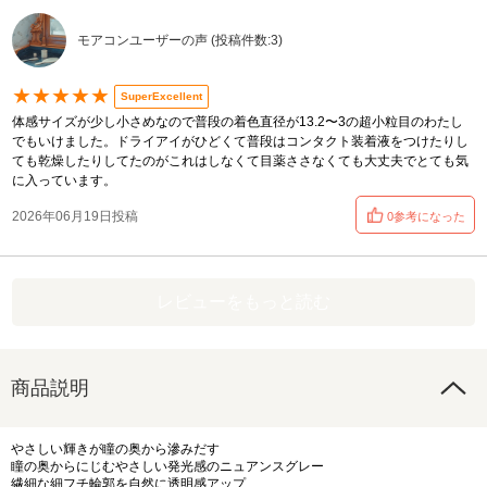
モアコンユーザーの声 (投稿件数:3)
★★★★★
SuperExcellent
体感サイズが少し小さめなので普段の着色直径が13.2〜3の超小粒目のわたし
でもいけました。ドライアイがひどくて普段はコンタクト装着液をつけたりし
ても乾燥したりしてたのがこれはしなくて目薬ささなくても大丈夫でとても気
に入っています。
2026年06月19日投稿
0参考になった
レビューをもっと読む
商品説明
やさしい輝きが瞳の奥から滲みだす
瞳の奥からにじむやさしい発光感のニュアンスグレー
繊細な細フチ輪郭を自然に透明感アップ