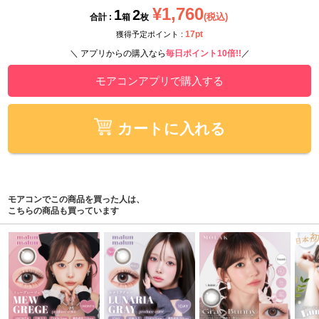
¥1,760
1
2
(税込)
合計 :
箱
枚
17pt
獲得予定ポイント :
＼ アプリからの購入なら
毎日ポイント10倍!!
／
モアコンアプリで購入する
カートに入れる
モアコンでこの商品を買った人は、
こちらの商品も買っています