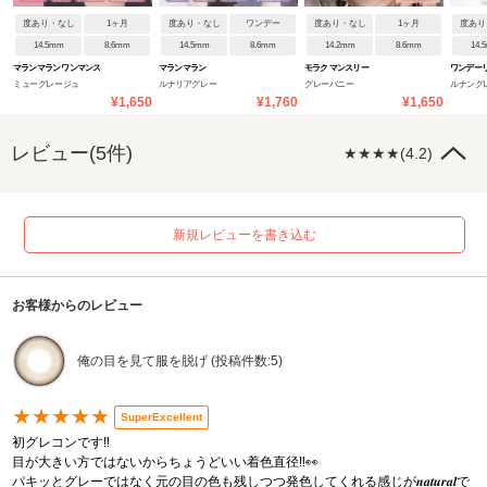
度あり・なし
1ヶ月
度あり・なし
ワンデー
度あり・なし
1ヶ月
度あり
14.5mm
8.6mm
14.5mm
8.6mm
14.2mm
8.6mm
14.
マランマラン ワンマンス
マランマラン
モラク マンスリー
ワンデーリ
ミューグレージュ
ルナリアグレー
グレーバニー
ルナング
¥1,650
¥1,760
¥1,650
レビュー(5件)
★★★★(4.2)
新規レビューを書き込む
お客様からのレビュー
俺の目を見て服を脱げ (投稿件数:5)
★★★★★
SuperExcellent
初グレコンです‼️
目が大きい方ではないからちょうどいい着色直径‼️👀
パキッとグレーではなく元の目の色も残しつつ発色してくれる感じが𝒏𝒂𝒕𝒖𝒓𝒂𝒍で