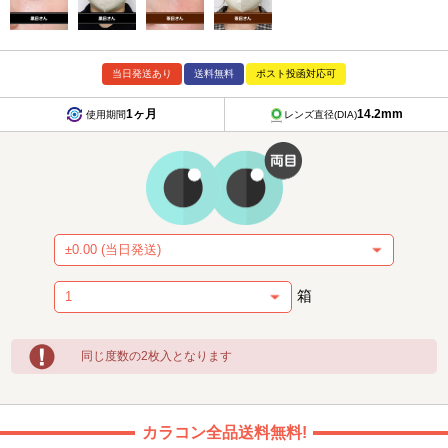
当日発送あり
送料無料
ポスト投函対応可
1ヶ月
14.2mm
使用期間
レンズ直径(DIA)
箱
同じ度数の2枚入となります
カラコン全品送料無料!