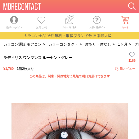
登録・ログイン
お気に入り
メルマガ
・
割引
お買い物ガイド
カート
カラコン全品 送料無料 × 取扱ブランド数 日本最大級
カラコン通販 モアコン
>
カラーコンタクト
>
度あり・度なし
>
1ヶ月
>
グ
ラディリス ワンマンス ルーセントグレー
1166
¥1,760
1箱2枚入り
5レビュー
この商品は、関東・関西地方に最短で明日お届けできます