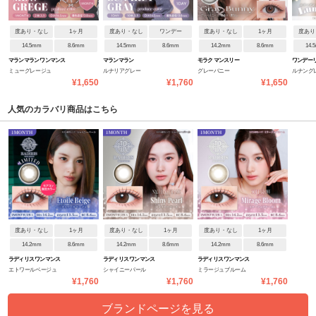
度あり・なし
1ヶ月
度あり・なし
ワンデー
度あり・なし
1ヶ月
度あり
14.5mm
8.6mm
14.5mm
8.6mm
14.2mm
8.6mm
14.
マランマラン ワンマンス
マランマラン
モラク マンスリー
ワンデーリ
ミューグレージュ
ルナリアグレー
グレーバニー
ルナング
¥1,650
¥1,760
¥1,650
人気のカラバリ商品はこちら
度あり・なし
1ヶ月
度あり・なし
1ヶ月
度あり・なし
1ヶ月
14.2mm
8.6mm
14.2mm
8.6mm
14.2mm
8.6mm
ラディリス ワンマンス
ラディリス ワンマンス
ラディリス ワンマンス
エトワールベージュ
シャイニーパール
ミラージュブルーム
¥1,760
¥1,760
¥1,760
ブランドページを見る