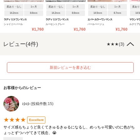
度あり・なし
1ヶ月
度あり・なし
1ヶ月
度あり・なし
1ヶ月
度あり
14.2mm
8.6mm
14.2mm
8.6mm
14.5mm
8.7mm
14.
ラディリス ワンマンス
ラディリス ワンマンス
エバーカラーワンマンス
マランマ
シャイニーパール
ルーセントグレー
パールベージュ
ルナリア
¥1,760
¥1,760
¥1,760
レビュー(4件)
★★★(3)
新規レビューを書き込む
お客様からのレビュー
ゆゆ (投稿件数:15)
★★★★
Excellent
サイズ感もちょうど良くてきゅるきゅるになるし、めっちゃ可愛いのに色がち
ょっとずつハゲてきて残念、😭