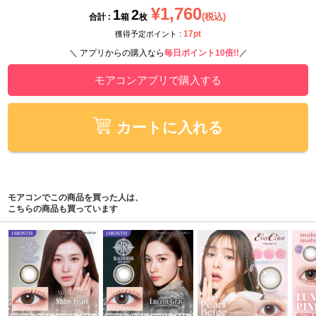
¥1,760
1
2
(税込)
合計 :
箱
枚
17pt
獲得予定ポイント :
＼ アプリからの購入なら
毎日ポイント10倍!!
／
モアコンアプリで購入する
カートに入れる
モアコンでこの商品を買った人は、
こちらの商品も買っています