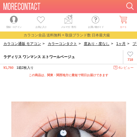
登録・ログイン
お気に入り
メルマガ
・
割引
お買い物ガイド
カート
カラコン全品 送料無料 × 取扱ブランド数 日本最大級
カラコン通販 モアコン
>
カラーコンタクト
>
度あり・度なし
>
1ヶ月
>
ブ
ラディリス ワンマンス エトワールベージュ
718
¥1,760
1箱2枚入り
4レビュー
この商品は、関東・関西地方に最短で明日お届けできます