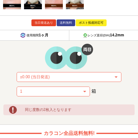
当日発送あり
送料無料
ポスト投函対応可
1ヶ月
14.2mm
使用期間
レンズ直径(DIA)
箱
同じ度数の2枚入となります
カラコン全品送料無料!