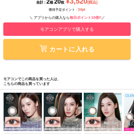
¥3,520
2
20
(税込)
合計 :
箱
枚
34pt
獲得予定ポイント :
＼ アプリからの購入なら
毎日ポイント10倍!!
／
モアコンアプリで購入する
カートに入れる
モアコンでこの商品を買った人は、
こちらの商品も買っています