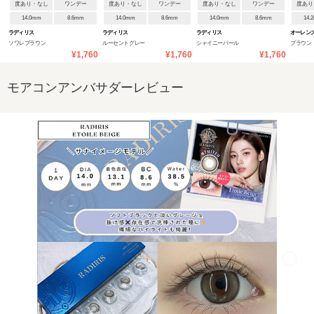
度あり・なし
ワンデー
度あり・なし
ワンデー
度あり・なし
ワンデー
度あり
14.0mm
8.6mm
14.0mm
8.6mm
14.0mm
8.6mm
14.
ラディリス
ラディリス
ラディリス
オーレンズ
ソワレブラウン
ルーセントグレー
シャイニーパール
ブラウン
ンデー
¥1,760
¥1,760
¥1,760
モアコンアンバサダーレビュー