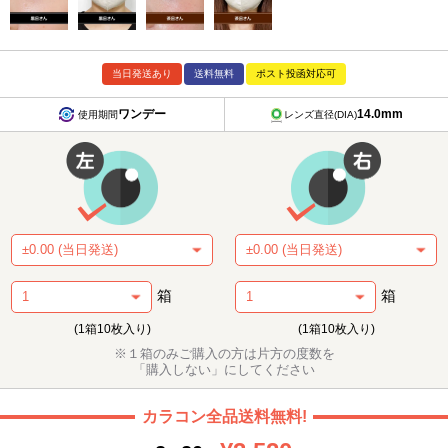
当日発送あり
送料無料
ポスト投函対応可
ワンデー
14.0mm
使用期間
レンズ直径(DIA)
箱
箱
(1箱10枚入り)
(1箱10枚入り)
※１箱のみご購入の方は片方の度数を
「購入しない」にしてください
カラコン全品送料無料!