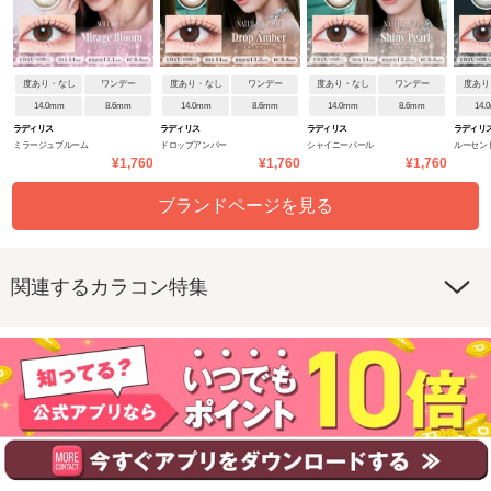
度あり・なし
ワンデー
度あり・なし
ワンデー
度あり・なし
ワンデー
度あり
14.0mm
8.6mm
14.0mm
8.6mm
14.0mm
8.6mm
14.
ラディリス
ラディリス
ラディリス
ラディリ
ミラージュブルーム
ドロップアンバー
シャイニーパール
ルーセン
¥1,760
¥1,760
¥1,760
ブランドページを見る
関連するカラコン特集