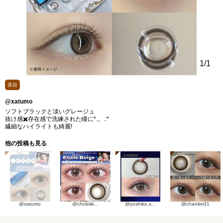
1
/1
茶目
@xatumo
ソフトブラックと淡いグレージュ
抜け感✖️存在感で洗練された瞳に*.。.:*
繊細なハイライトも綺麗!
他の投稿も見る
@xatumo
@chobiiiii...
@yoshiko.s...
@chanlim31