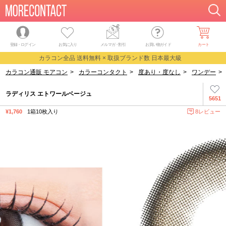
登録・ログイン
お気に入り
メルマガ
・
割引
お買い物ガイド
カート
カラコン全品 送料無料 × 取扱ブランド数 日本最大級
カラコン通販 モアコン
>
カラーコンタクト
>
度あり・度なし
>
ワンデー
>
ラディリス エトワールベージュ
5651
¥1,760
1箱10枚入り
8レビュー