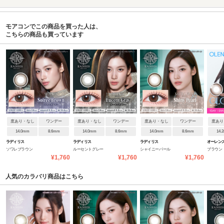
モアコンでこの商品を買った人は、
こちらの商品も買っています
度あり・なし
ワンデー
度あり・なし
ワンデー
度あり・なし
ワンデー
度あり
14.0mm
8.6mm
14.0mm
8.6mm
14.0mm
8.6mm
14.
ラディリス
ラディリス
ラディリス
オーレンズ
ソワレブラウン
ルーセントグレー
シャイニーパール
ブラウン
ンデー
¥1,760
¥1,760
¥1,760
人気のカラバリ商品はこちら