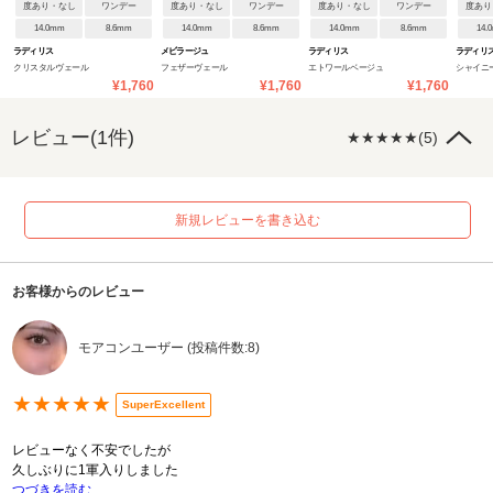
度あり・なし
ワンデー
度あり・なし
ワンデー
度あり・なし
ワンデー
度あり
14.0mm
8.6mm
14.0mm
8.6mm
14.0mm
8.6mm
14.
ラディリス
メビラージュ
ラディリス
ラディリ
クリスタルヴェール
フェザーヴェール
エトワールベージュ
シャイニ
¥1,760
¥1,760
¥1,760
レビュー(1件)
★★★★★(5)
新規レビューを書き込む
お客様からのレビュー
モアコンユーザー (投稿件数:8)
★★★★★
SuperExcellent
レビューなく不安でしたが
久しぶりに1軍入りしました
つづきを読む