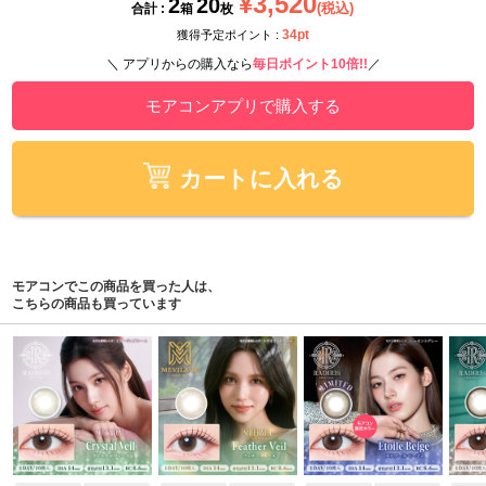
¥3,520
2
20
(税込)
合計 :
箱
枚
34pt
獲得予定ポイント :
＼ アプリからの購入なら
毎日ポイント10倍!!
／
モアコンアプリで購入する
カートに入れる
モアコンでこの商品を買った人は、
こちらの商品も買っています