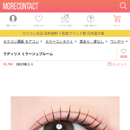
登録・ログイン
お気に入り
メルマガ
・
割引
お買い物ガイド
カート
カラコン全品 送料無料 × 取扱ブランド数 日本最大級
カラコン通販 モアコン
>
カラーコンタクト
>
度あり・度なし
>
ワンデー
>
ラディリス ミラージュブルーム
2029
¥1,760
1箱10枚入り
1レビュー