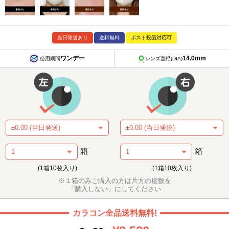
当日発送あり
送料無料
ポスト投函対応可
ワンデー
14.0mm
使用期間
レンズ直径(DIA)
箱
箱
(1箱10枚入り)
(1箱10枚入り)
※１箱のみご購入の方は片方の度数を
「購入しない」にしてください
カラコン全品送料無料!