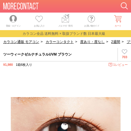
登録・ログイン
お気に入り
メルマガ
・
割引
お買い物ガイド
カート
カラコン全品 送料無料 × 取扱ブランド数 日本最大級
カラコン通販 モアコン
>
カラーコンタクト
>
度あり・度なし
>
2週間
>
ブ
ツーウィークゼルナチュラルUVM ブラウン
703
¥1,980
1箱6枚入り
1レビュー