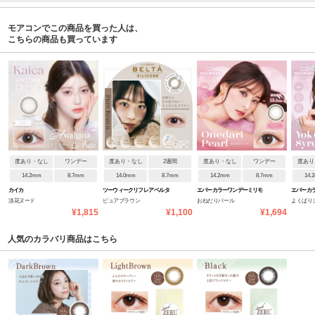
モアコンでこの商品を買った人は、
こちらの商品も買っています
度あり・なし
ワンデー
度あり・なし
2週間
度あり・なし
ワンデー
度あり
14.2mm
8.7mm
14.0mm
8.7mm
14.2mm
8.7mm
14.
カイカ
ツーウィークリフレア ベルタ
エバーカラーワンデーミリモ
エバーカ
淡花ヌード
ピュアブラウン
おねだりパール
よくばり
シリコーン
ア
ア
¥1,815
¥1,100
¥1,694
人気のカラバリ商品はこちら