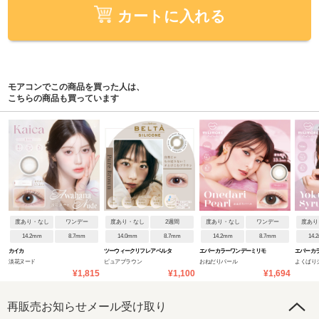
カートに入れる
モアコンでこの商品を買った人は、
こちらの商品も買っています
度あり・なし
ワンデー
度あり・なし
2週間
度あり・なし
ワンデー
度あり
14.2mm
8.7mm
14.0mm
8.7mm
14.2mm
8.7mm
14.
カイカ
ツーウィークリフレア ベルタ
エバーカラーワンデーミリモ
エバーカ
淡花ヌード
ピュアブラウン
おねだりパール
よくばり
シリコーン
ア
ア
¥1,815
¥1,100
¥1,694
再販売お知らせメール受け取り