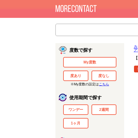
カ
度数で探す
ア
【
My度数
度あり
度なし
※My度数の設定は
こちら
使用期間で探す
ワンデー
2週間
1ヶ月