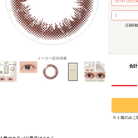
(1箱6
メーカー提供画像
合計
※１箱のみご