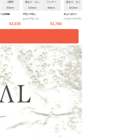
2週間
度あり・なし
ワンデー
度あり・なし
ワンデー
度あり・なし
ワンデ
8.6mm
14.5mm
8.6mm
14.2mm
8.5mm
14.2mm
8.6mm
ークUVM
マランマラン
チューズミー
トパーズ
ルナリアピンク
ベイビーブラウン(NEW)
クリームローズ
¥2,035
¥1,760
¥1,705
¥1