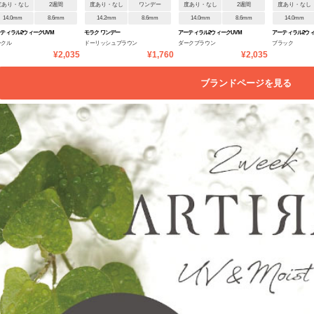
度あり・なし
2週間
度あり・なし
ワンデー
度あり・なし
2週間
度あり・なし
14.0mm
8.6mm
14.2mm
8.6mm
14.0mm
8.6mm
14.0mm
ティラル2ウィークUVM
モラク ワンデー
アーティラル2ウィークUVM
アーティラル2ウィ
ークル
ドーリッシュブラウン
ダークブラウン
ブラック
¥2,035
¥1,760
¥2,035
ブランドページを見る