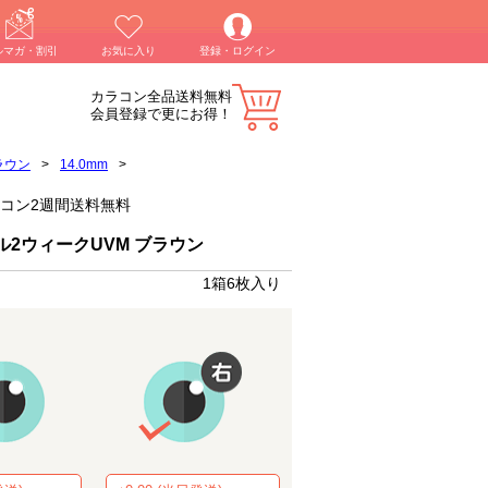
ルマガ・割引
お気に入り
登録・ログイン
カラコン全品送料無料
会員登録で更にお得！
ラウン
>
14.0mm
>
】カラコン2週間送料無料
ル2ウィークUVM ブラウン
1箱6枚入り