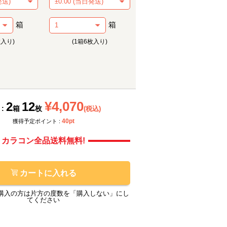
箱
箱
枚入り)
(1箱6枚入り)
モアコン撮影画像
メーカ
¥4,070
2
12
 :
箱
枚
(税込)
40pt
獲得予定ポイント :
カラコン全品送料無料!
カートに入れる
購入の方は片方の度数を「購入しない」にし
てください