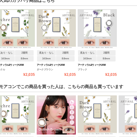
人気のカラバリ商品はこちら
度あり・なし
2週間
度あり・なし
2週間
度あり・なし
2週間
14.0mm
8.6mm
14.0mm
8.6mm
14.0mm
8.6mm
ティラル2ウィークUVM
アーティラル2ウィークUVM
アーティラル2ウィークUVM
ークル
ダークブラウン
ブラック
¥2,035
¥2,035
¥2,035
モアコンでこの商品を買った人は、こちらの商品も買っています