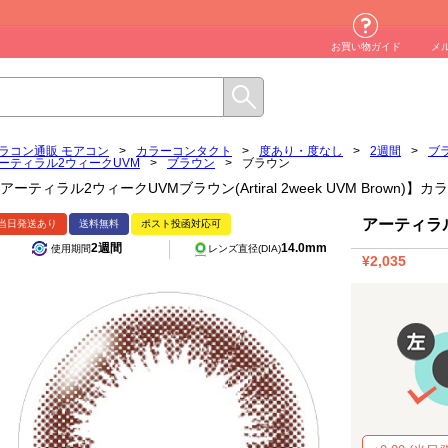
お買い物ガイド
メ
ラコン通販 モアコン
>
カラーコンタクト
>
度あり・度なし
>
2週間
>
ブ
ーティラル2ウィークUVM
>
ブラウン
>
ブラウン
アーティラル2ウィークUVMブラウン(Artiral 2week UVM Brown)
アーティラ
当日発送あり
送料無料
ポスト投函対応可
2週間
14.0mm
使用期間
レンズ直径(DIA)
¥2,035