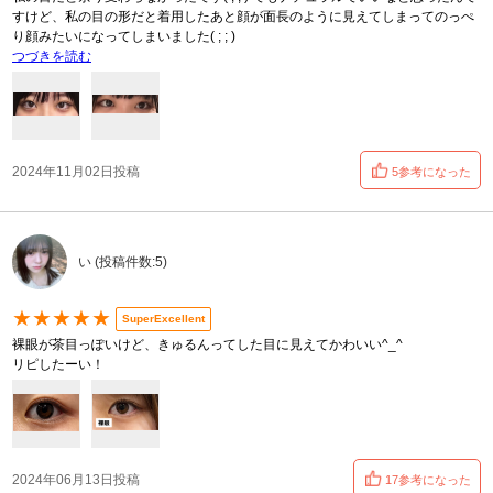
すけど、私の目の形だと着用したあと顔が面長のように見えてしまってのっぺ
り顔みたいになってしまいました( ; ; )
つづきを読む
2024年11月02日投稿
5参考になった
い (投稿件数:5)
★★★★★
SuperExcellent
裸眼が茶目っぽいけど、きゅるんってした目に見えてかわいい^_^
リピしたーい！
2024年06月13日投稿
17参考になった