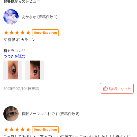
お客様からのレビュー
あかさか (投稿件数:1)
★★★★★
SuperExcellent
左 裸眼 右 カラコン
初カラコン‼️‼️
つづきを読む
2026年02月04日投稿
5参考になった
裸眼ノーマルこれです (投稿件数:8)
★★★★★
SuperExcellent
これ愛してるほんとに買って(；；)♡卒アルもこれつけました！！お母さんに