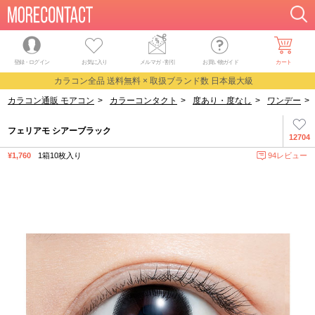
登録・ログイン
お気に入り
メルマガ
・
割引
お買い物ガイド
カート
カラコン全品 送料無料 × 取扱ブランド数 日本最大級
カラコン通販 モアコン
>
カラーコンタクト
>
度あり・度なし
>
ワンデー
>
フェリアモ シアーブラック
12704
¥1,760
1箱10枚入り
94レビュー