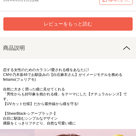
2024年03月15日投稿
6参考になった
レビューをもっと読む
商品説明
恋する女性のためのカラコン!愛される瞳をあなたに!
CMや乃木坂46でお馴染みの【白石麻衣さん】がイメージモデルを務める
feliamo(フェリアモ)
自然に大きく潤った瞳に見せてくれる
「男性からも好印象を抱かれる瞳」をテーマにした【ナチュラルレンズ】で
す。
【UVカット仕様】だから紫外線から瞳を守る!
【SheerBlack-シアーブラック-】
白目に馴染むシンプルなデザイン
裸眼をくっきりフチどり、自然な可愛い瞳に