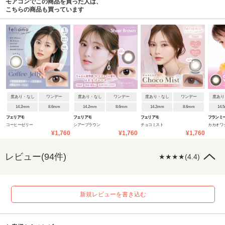
モアコンでこの商品を買った人は、
こちらの商品も買っています
度あり・なし
ワンデー
度あり・なし
ワンデー
度あり・なし
ワンデー
度あり
14.2mm
8.6mm
14.2mm
8.6mm
14.2mm
8.6mm
14.
フェリアモ
フェリアモ
フェリアモ
フランミ
コーヒーゼリー
シアーブラウン
チョコミスト
カカオワ
¥1,760
¥1,760
¥1,760
レビュー(94件)
★★★★(4.4)
新規レビューを書き込む