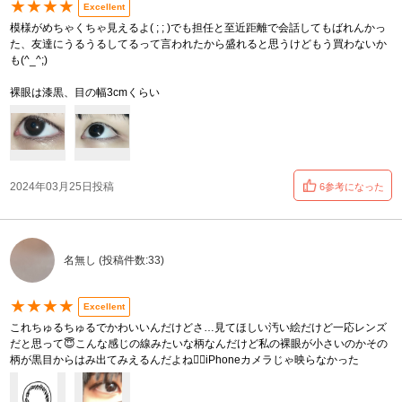
★★★★
Excellent
模様がめちゃくちゃ見えるよ( ; ; )でも担任と至近距離で会話してもばれんかっ
た、友達にうるうるしてるって言われたから盛れると思うけどもう買わないか
も(^_^;)
裸眼は漆黒、目の幅3cmくらい
2024年03月25日投稿
6参考になった
名無し (投稿件数:33)
★★★★
Excellent
これちゅるちゅるでかわいいんだけどさ…見てほしい汚い絵だけど一応レンズ
だと思って😇こんな感じの線みたいな柄なんだけど私の裸眼が小さいのかその
柄が黒目からはみ出てみえるんだよね😮‍💨iPhoneカメラじゃ映らなかった