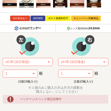
当日発送あり
送料無料
ポスト投函対応可
キャンペーン対象商品
ワンデー
14.2mm
使用期間
レンズ直径(DIA)
箱
箱
(1箱10枚入り)
(1箱10枚入り)
※１箱のみご購入の方は片方の度数を
「購入しない」にしてください
パッケージスペック表記切替中