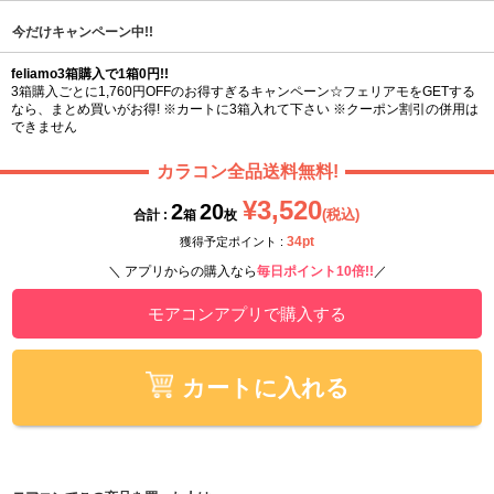
今だけキャンペーン中!!
feliamo3箱購入で1箱0円!!
3箱購入ごとに1,760円OFFのお得すぎるキャンペーン☆フェリアモをGETする
なら、まとめ買いがお得! ※カートに3箱入れて下さい ※クーポン割引の併用は
できません
カラコン全品送料無料!
¥3,520
2
20
(税込)
合計 :
箱
枚
34pt
獲得予定ポイント :
＼ アプリからの購入なら
毎日ポイント10倍!!
／
モアコンアプリで購入する
カートに入れる