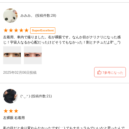
みみみ。 (投稿件数:28)
★★★★★
SuperExcellent
左着用、車内で撮りました。右が裸眼です。なんか目がクリクリになった感
じ！宇宙人なるか心配だったけどそうでもなかった！割とナチュだよჱ̒^._.^)
2025年02月06日投稿
7参考になった
(ᐡ. ̫ .ᐡ ) (投稿件数:21)
★★★
左裸眼 右着用
私の目だと余り変わらなかったです( ; ; ) でもナチュラルでいいなと思ったんで