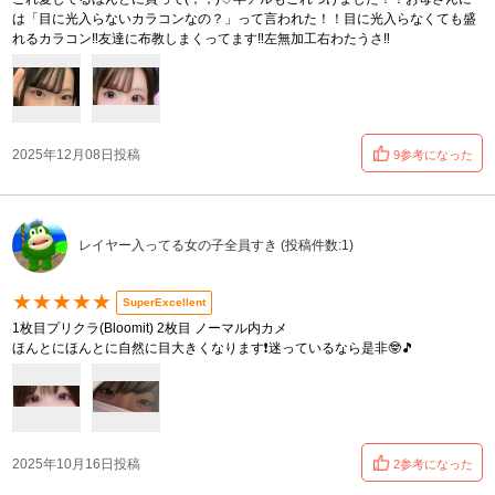
は「目に光入らないカラコンなの？」って言われた！！目に光入らなくても盛
れるカラコン‼️友達に布教しまくってます‼️左無加工右わたうさ‼️
2025年12月08日投稿
9参考になった
レイヤー入ってる女の子全員すき (投稿件数:1)
★★★★★
SuperExcellent
1枚目プリクラ(Bloomit) 2枚目 ノーマル内カメ
ほんとにほんとに自然に目大きくなります❗️迷っているなら是非🤓🎵
2025年10月16日投稿
2参考になった