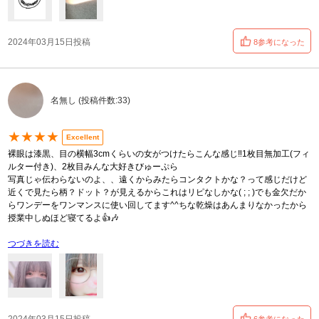
2024年03月15日投稿
8参考になった
名無し (投稿件数:33)
★★★★
Excellent
裸眼は漆黒、目の横幅3cmくらいの女がつけたらこんな感じ‼️1枚目無加工(フィ
ルター付き)、2枚目みんな大好きびゅーぷら
写真じゃ伝わらないのよ、、遠くからみたらコンタクトかな？って感じだけど
近くで見たら柄？ドット？が見えるからこれはリピなしかな( ; ; )でも金欠だか
らワンデーをワンマンスに使い回してます^^ちな乾燥はあんまりなかったから
授業中しぬほど寝てるよ👍🎶
つづきを読む