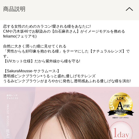
商品説明
恋する女性のためのカラコン!愛される瞳をあなたに!
CMや乃木坂46でお馴染みの【白石麻衣さん】がイメージモデルを務める
feliamo(フェリアモ)
自然に大きく潤った瞳に見せてくれる
「男性からも好印象を抱かれる瞳」をテーマにした【ナチュラルレンズ】で
す。
【UVカット仕様】だから紫外線から瞳を守る!
【SakuraMousse-サクラムース-】
透明感ピンクブラウン×うるっと盛れ,優しげモテレンズ
うるみピンクブラウンがまろやかに発色し透明感あふれる優しげな瞳を演出!