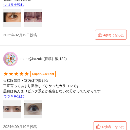
つづきを読む
2025年02月19日投稿
4参考になった
more@hazuki (投稿件数:132)
★★★★★
SuperExcellent
☆裸眼黒目・室内灯で撮影☆
正直言ってあまり期待してなかったカラコンです
黒目はあんまりピンク系とか発色しないの分かってたからです
つづきを読む
2024年09月10日投稿
12参考になった