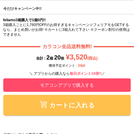
今だけキャンペーン中!!
feliamo3箱購入で1箱0円!!
3箱購入ごとに1,760円OFFのお得すぎるキャンペーン☆フェリアモをGETする
なら、まとめ買いがお得! ※カートに3箱入れて下さい ※クーポン割引の併用は
できません
カラコン全品送料無料!
¥3,520
2
20
(税込)
合計 :
箱
枚
34pt
獲得予定ポイント :
＼ アプリからの購入なら
毎日ポイント10倍!!
／
モアコンアプリで購入する
カートに入れる