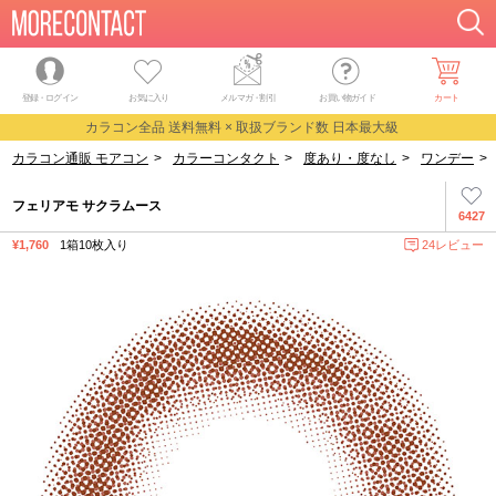
登録・ログイン
お気に入り
メルマガ
・
割引
お買い物ガイド
カート
カラコン全品 送料無料 × 取扱ブランド数 日本最大級
カラコン通販 モアコン
>
カラーコンタクト
>
度あり・度なし
>
ワンデー
>
フェリアモ サクラムース
6427
¥1,760
1箱10枚入り
24レビュー