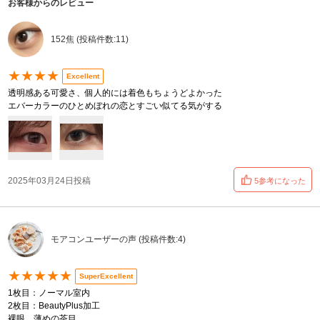
お客様からのレビュー
152焦 (投稿件数:11)
★★★★
Excellent
透明感ある可愛さ、個人的には着色もちょうどよかった
エバーカラーのひとめぼれの恋とすごい似てる気がする
2025年03月24日投稿
5参考になった
モアコンユーザーの声 (投稿件数:4)
★★★★★
SuperExcellent
1枚目：ノーマル室内
2枚目：BeautyPlus加工
裸眼…薄めの茶目