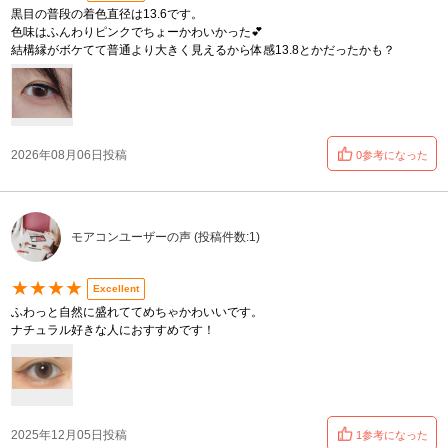
黒目の普段の着色直径は13.6です。
色味はふんわりピンクでちょーかわいかった💕
結構縁がボケてて普通より大きく見えるから体感13.8とかだったかも？
2026年08月06日投稿
0参考になった
モアコンユーザーの声 (投稿件数:1)
★★★★
Excellent
ふわっと自然に盛れててめちゃかわいいです。
ナチュラル好きな人におすすめです！
2025年12月05日投稿
1参考になった