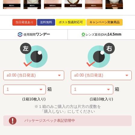
当日発送あり
送料無料
ポスト投函対応可
キャンペーン対象商品
ワンデー
14.5mm
使用期間
レンズ直径(DIA)
箱
箱
(1箱10枚入り)
(1箱10枚入り)
※１箱のみご購入の方は片方の度数を
「購入しない」にしてください
パッケージスペック表記切替中