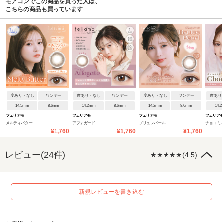
モアコンでこの商品を買った人は、
こちらの商品も買っています
度あり・なし
ワンデー
度あり・なし
ワンデー
度あり・なし
ワンデー
度あり
14.5mm
8.6mm
14.2mm
8.6mm
14.2mm
8.6mm
14.
フェリアモ
フェリアモ
フェリアモ
フェリア
メルティバター
アフォガード
ブリュレパール
チョコミ
¥1,760
¥1,760
¥1,760
レビュー(24件)
★★★★★(4.5)
新規レビューを書き込む