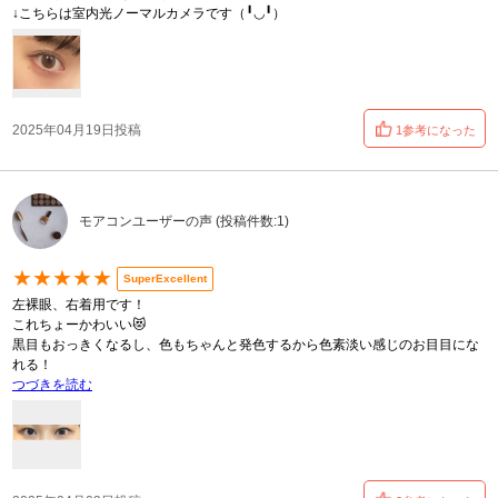
↓こちらは室内光ノーマルカメラです（╹◡╹）
2025年04月19日投稿
1参考になった
モアコンユーザーの声 (投稿件数:1)
★★★★★
SuperExcellent
左裸眼、右着用です！
これちょーかわいい😻
黒目もおっきくなるし、色もちゃんと発色するから色素淡い感じのお目目にな
れる！
つづきを読む