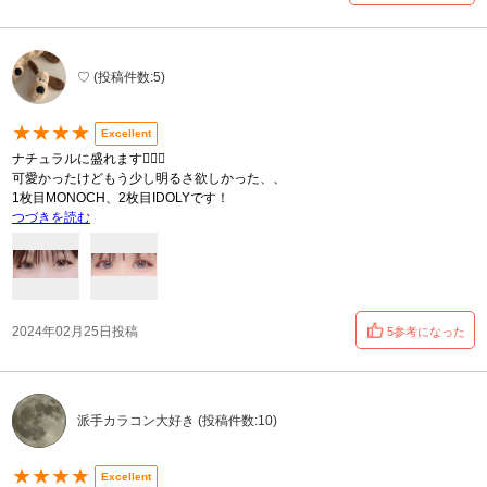
♡ (投稿件数:5)
★★★★
Excellent
ナチュラルに盛れます👍🏻💞
可愛かったけどもう少し明るさ欲しかった、、
1枚目MONOCH、2枚目IDOLYです！
つづきを読む
2024年02月25日投稿
5参考になった
派手カラコン大好き (投稿件数:10)
★★★★
Excellent