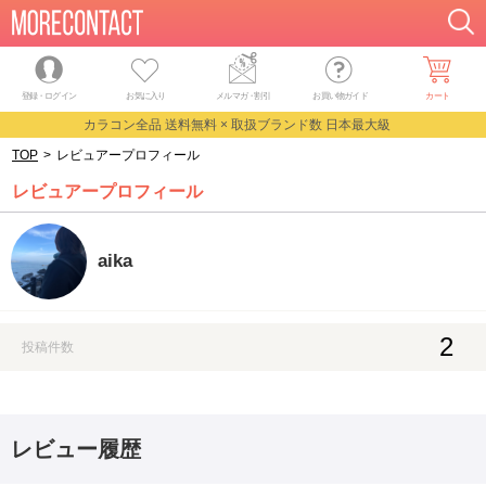
登録・ログイン
お気に入り
メルマガ
・
割引
お買い物ガイド
カート
カラコン全品 送料無料 × 取扱ブランド数 日本最大級
TOP
>
レビュアープロフィール
レビュアープロフィール
aika
2
投稿件数
レビュー履歴