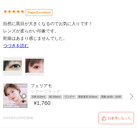
★★★★★
SuperExcellent
自然に黒目が大きくなるのでお気に入りです！
レンズが柔らかい印象です。
乾燥はあまり感じませんでした。
つづきを読む
フェリアモ
シアーブラック
DIA 14.2mm
BC 8.6mm
ワンデー
着色直径 13.0mm
度数 ±0.00~ -10.00
¥1,760
2023年01月08日投稿
11参考になった