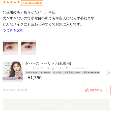
★★★★★
SuperExcellent
乱視用めちゃありがたい、、🙏🏻
大きすぎないので小粒目の私でも宇宙人にならず盛れます！
どんなメイクにも合わせやすくてお気に入りです。
つづきを読む
トパーズ トーリック(乱視用)
デートトパーズ トーリック CYL-1.25
DIA 14.2mm
BC 8.6mm
ワンデー
着色直径 13.4mm
度数 ±0.00~ -8.00
¥1,760
2023年01月08日投稿
8参考になった
レビューをもっと読む