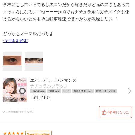
学校にもしていってるし黒コンだから好きだけど元の黒さもあって
まっくろになるンゴねーーー(т-т)でもナチュラルもガチメイクも使
えるからいいとおも🎶自転車爆速で漕ぐからか乾燥したンゴ
どっちもノーマルだっちよ
つづきを読む
エバーカラーワンマンス
ナチュラルブラック
DIA 14.5mm
BC 8.7mm
1ヶ月
着色直径 13.8mm
度数 ±0.00~ -10.00
¥1,760
2025年09月11日投稿
9参考になった
★★★★★
SuperExcellent