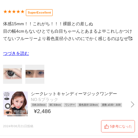
★★★★★
SuperExcellent
体感15mm！！これがち！！！裸眼との差しぬ
目の幅4cmもないひとでも白目ちゃーんとあまるよ🫶これしかつけ
てないフルーリーより着色直径小さいのにでかく感じるのはなぜ🥰
つづきを読む
シークレットキャンディーマジックワンデー
NO.5ブラック
DIA 14.5mm
BC 8.8mm
ワンデー
着色直径 13.9mm
度数 ±0.00~ -8.00
¥2,486
2024年06月21日投稿
5参考になった