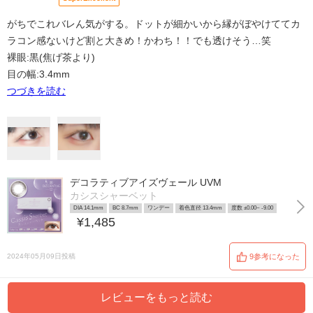
がちでこれバレん気がする。ドットが細かいから縁がぼやけててカ
ラコン感ないけど割と大きめ！かわち！！でも透けそう…笑
裸眼:黒(焦げ茶より)
目の幅:3.4mm
つづきを読む
デコラティブアイズヴェール UVM
カシスシャーベット
DIA 14.1mm
BC 8.7mm
ワンデー
着色直径 13.4mm
度数 ±0.00~ -9.00
¥1,485
2024年05月09日投稿
9参考になった
レビューをもっと読む