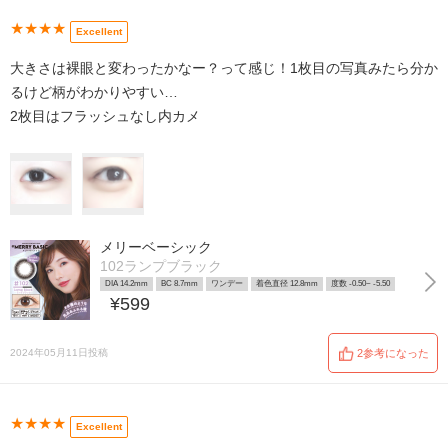
★★★★
Excellent
大きさは裸眼と変わったかなー？って感じ！1枚目の写真みたら分か
るけど柄がわかりやすい…
2枚目はフラッシュなし内カメ
メリーベーシック
102ランプブラック
DIA 14.2mm
BC 8.7mm
ワンデー
着色直径 12.8mm
度数 -0.50~ -5.50
¥599
2024年05月11日投稿
2参考になった
★★★★
Excellent