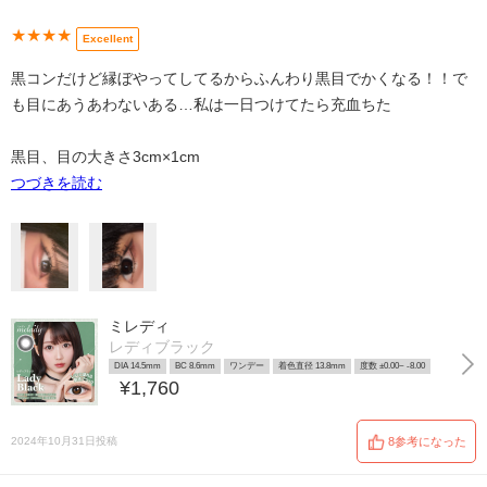
★★★★
Excellent
黒コンだけど縁ぼやってしてるからふんわり黒目でかくなる！！で
も目にあうあわないある…私は一日つけてたら充血ちた
黒目、目の大きさ3cm×1cm
つづきを読む
ミレディ
レディブラック
DIA 14.5mm
BC 8.6mm
ワンデー
着色直径 13.8mm
度数 ±0.00~ -8.00
¥1,760
2024年10月31日投稿
8参考になった