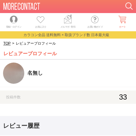
登録・ログイン
お気に入り
メルマガ
・
割引
お買い物ガイド
カート
カラコン全品 送料無料 × 取扱ブランド数 日本最大級
TOP
>
レビュアープロフィール
レビュアープロフィール
名無し
33
投稿件数
レビュー履歴