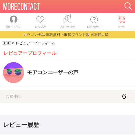
登録・ログイン
お気に入り
メルマガ
・
割引
お買い物ガイド
カート
カラコン全品 送料無料 × 取扱ブランド数 日本最大級
TOP
>
レビュアープロフィール
レビュアープロフィール
モアコンユーザーの声
6
投稿件数
レビュー履歴