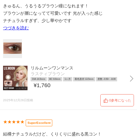
きゅるん、うるうるブラウン瞳になれます！
ブラウンが層になってて可愛いです 光が入った感じ
ナチュラルすぎず、少し華やかです
つづきを読む
リルムーンワンマンス
ラスティブラウン
DIA 14.5mm
BC 8.6mm
1ヶ月
着色直径 13.5mm
度数 -0.50~ -8.00
¥1,760
2025年12月26日投稿
0参考になった
★★★★★
SuperExcellent
結構ナチュラルだけど、くりくりに盛れる黒コン！