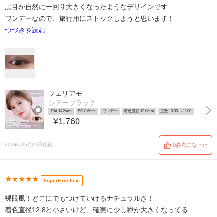
黒目が自然に一回り大きくなったようなデザインです
ワンデーなので、旅行用にストックしようと思います！
つづきを読む
フェリアモ
シアーブラック
DIA 14.2mm
BC 8.6mm
ワンデー
着色直径 13.0mm
度数 ±0.00~ -10.00
¥1,760
2026年05月21日投稿
0参考になった
★★★★★
SuperExcellent
裸眼風！どこにでもつけていけるナチュラルさ！
着色直径12.8と小さいけど、確実に少し瞳が大きくなってる