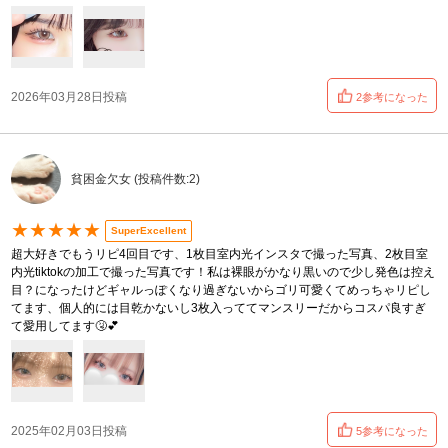
2026年03月28日投稿
2参考になった
貧困金欠女 (投稿件数:2)
★★★★★
SuperExcellent
超大好きでもうリピ4回目です、1枚目室内光インスタで撮った写真、2枚目室
内光tiktokの加工で撮った写真です！私は裸眼がかなり黒いので少し発色は控え
目？になったけどギャルっぽくなり過ぎないからゴリ可愛くてめっちゃリピし
てます、個人的には目乾かないし3枚入っててマンスリーだからコスパ良すぎ
て愛用してます🤧💕
2025年02月03日投稿
5参考になった