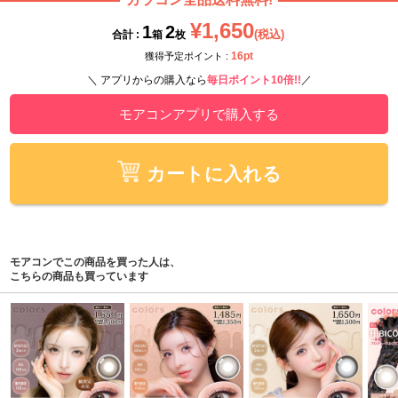
¥1,650
1
2
(税込)
合計 :
箱
枚
16pt
獲得予定ポイント :
＼ アプリからの購入なら
毎日ポイント10倍!!
／
モアコンアプリで購入する
カートに入れる
モアコンでこの商品を買った人は、
こちらの商品も買っています