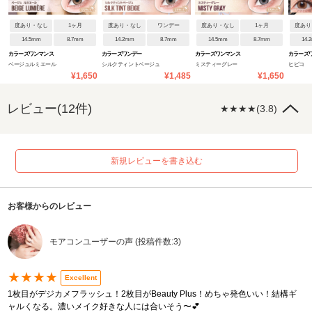
度あり・なし
1ヶ月
度あり・なし
ワンデー
度あり・なし
1ヶ月
度あり
14.5mm
8.7mm
14.2mm
8.7mm
14.5mm
8.7mm
14.
カラーズワンマンス
カラーズワンデー
カラーズワンマンス
カラーズ
ベージュルミエール
シルクティントベージュ
ミスティーグレー
ヒビコ
¥1,650
¥1,485
¥1,650
レビュー(12件)
★★★★(3.8)
新規レビューを書き込む
お客様からのレビュー
モアコンユーザーの声 (投稿件数:3)
★★★★
Excellent
1枚目がデジカメフラッシュ！2枚目がBeauty Plus！めちゃ発色いい！結構ギ
ャルくなる。濃いメイク好きな人には合いそう〜💕