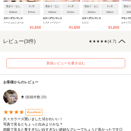
度あり・なし
1ヶ月
度あり・なし
1ヶ月
度あり・なし
1ヶ月
度あり
14.5mm
8.7mm
14.5mm
8.7mm
14.2mm
8.6mm
14.
カラーズワンマンス
カラーズワンマンス
カラーズワンマンス
マランマ
ベージュルミエール
ミスティーグレー
ヒビコ
ルナリア
¥1,650
¥1,650
¥1,650
レビュー(3件)
★★★★★(4.7)
新規レビューを書き込む
お客様からのレビュー
🐥 (投稿件数:20)
★★★★
Excellent
久々カラーズ買いました🛒かわいい！
写真で見るとちょっと白みよりかな？
肉眼で見ると青すぎない白すぎない絶妙なグレーでちょうど良かったです◎