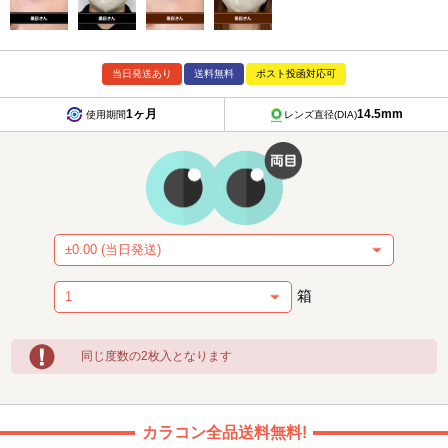
当日発送あり
送料無料
ポスト投函対応可
1ヶ月
14.5mm
使用期間
レンズ直径(DIA)
箱
同じ度数の2枚入となります
カラコン全品送料無料!