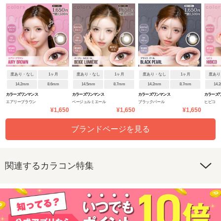
度あり・なし
1ヶ月
度あり・なし
1ヶ月
度あり・なし
1ヶ月
度あり
14.2mm
8.6mm
14.5mm
8.7mm
14.2mm
8.7mm
14.
カラーズワンマンス
カラーズワンマンス
カラーズワンマンス
カラーズ
エアリーブラウン
ベージュルミエール
ブラックパール
ヒビコ
¥1,650
¥1,650
¥1,650
ブランドページを見る
関連するカラコン特集