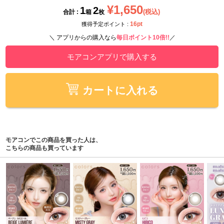
¥1,650
1
2
(税込)
合計 :
箱
枚
16pt
獲得予定ポイント :
＼ アプリからの購入なら
毎日ポイント10倍!!
／
モアコンアプリで購入する
カートに入れる
モアコンでこの商品を買った人は、
こちらの商品も買っています