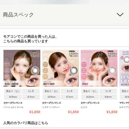
商品スペック
モアコンでこの商品を買った人は、
こちらの商品も買っています
度あり・なし
1ヶ月
度あり・なし
1ヶ月
度あり・なし
1ヶ月
度あり
14.5mm
8.7mm
14.5mm
8.7mm
14.2mm
8.6mm
14.
カラーズワンマンス
カラーズワンマンス
カラーズワンマンス
マランマ
ベージュルミエール
ミスティーグレー
ヒビコ
ルナリア
¥1,650
¥1,650
¥1,650
人気のカラバリ商品はこちら