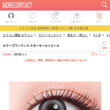
登録・ログイン
お気に入り
メルマガ
・
割引
お買い物ガイド
カート
カラコン全品 送料無料 × 取扱ブランド数 日本最大級
カラコン通販 モアコン
>
カラーコンタクト
>
度あり・度なし
>
1ヶ月
>
グ
カラーズワンマンス スモーキールミエール
605
¥1,650
1箱2枚入り
3レビュー
この商品は、関東・関西地方に最短で明日お届けできます