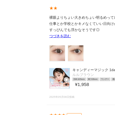
★★
裸眼よりちょい大きめちょい明るめって
仕事とか学校とかキメなくていい日向けかなと
すっぴんでも浮かなそうです◎
つづきを読む
キャンディーマジック 1day
ルルブラウン
DIA 14.5mm
BC 8.6mm
ワンデー
着
¥1,958
2025年05月08日投稿