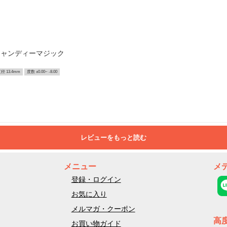
キャンディーマジック
径 13.4mm
度数 ±0.00~ -8.00
レビューをもっと読む
メニュー
メ
登録・ログイン
お気に入り
メルマガ・クーポン
高
お買い物ガイド