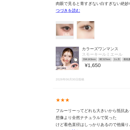
肉眼で見ると青すぎない白すぎない絶妙
つづきを読む
カラーズワンマンス
スモーキールミエール
DIA 14.5mm
BC 8.7mm
1ヶ月
着色直
¥1,650
2026年06月30日投稿
★★★
フルーリーってどれも大きいから抵抗あ
想像より全然ナチュラルで笑った
けど着色直径はしっかりあるので他撮りと