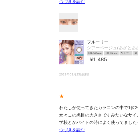
つづきを読む
フルーリー
シアーベージュ(あざとあ
DIA 14.5mm
BC 8.6mm
ワンデー
着
¥1,485
2023年03月25日投稿
★
わたしが使ってきたカラコンの中で1位2位を
元々この黒目の大きさですみたいなサイ
学校とかバイトの時によく使ってました
つづきを読む