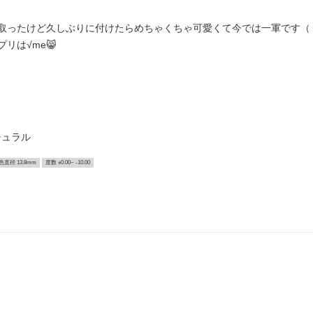
取ったけど久しぶりに付けたらめちゃくちゃ可愛くて今では一軍です（＾
リは√me😸
チュラル
色直径 13.8mm
度数 ±0.00~ -10.00