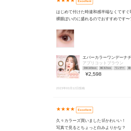
★★★★
Excellent
はじめて付けた時違和感半端なくてすぐ
裸眼ぽいのに盛れるのでおすすめです〜プ
エバーカラーワンデーナ
アプリコットブラウン
DIA 14.5mm
BC 8.7mm
ワンデー
着
¥2,598
2023年03月12日投稿
★★★★
Excellent
久々カラーズ買いました🛒かわいい！
写真で見るとちょっと白みよりかな？