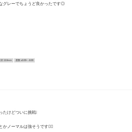
なグレーでちょうど良かったです◎
径 13.6mm
度数 ±0.00~ -8.00
ったけどついに挑戦❕
かノーマルは強そうです👌🏻