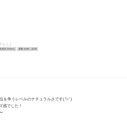
ざらし)
色直径 14.0mm
度数 ±0.00~ -10.00
争うレベルのナチュラルさです( ᷇࿀ ᷆ )
ズ感でした！
〜