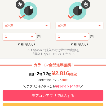
箱
箱
(1箱6枚入り)
(1箱6枚入り)
※１箱のみご購入の方は片方の度数を
「購入しない」にしてください
カラコン全品送料無料!
¥2,816
2
12
(税込)
合計 :
箱
枚
28pt
獲得予定ポイント :
＼ アプリからの購入なら
毎日ポイント10倍!!
／
モアコンアプリで購入する