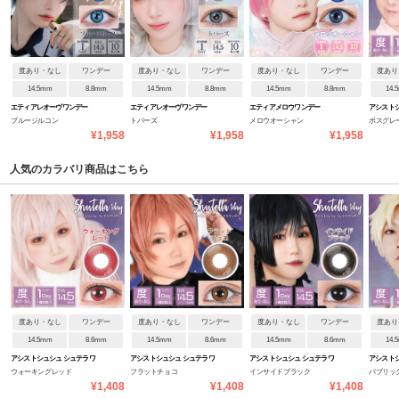
度あり・なし
ワンデー
度あり・なし
ワンデー
度あり・なし
ワンデー
度あり
14.5mm
8.8mm
14.5mm
8.8mm
14.5mm
8.8mm
14.
エティアレオーヴワンデー
エティアレオーヴワンデー
エティアメロウワンデー
アシストシ
ブルージルコン
トパーズ
メロウオーシャン
ボスグレ
ンデー
¥1,958
¥1,958
¥1,958
人気のカラバリ商品はこちら
度あり・なし
ワンデー
度あり・なし
ワンデー
度あり・なし
ワンデー
度あり
14.5mm
8.6mm
14.5mm
8.6mm
14.5mm
8.6mm
14.
アシストシュシュ シュテラワ
アシストシュシュ シュテラワ
アシストシュシュ シュテラワ
アシストシ
ウォーキングレッド
フラットチョコ
インサイドブラック
パブリッ
ンデー
ンデー
ンデー
ンデー
¥1,408
¥1,408
¥1,408