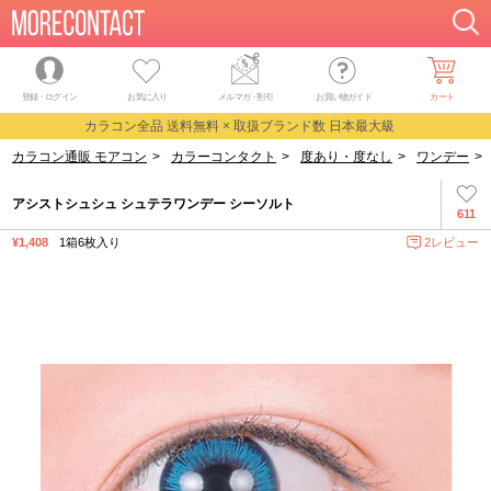
登録・ログイン
お気に入り
メルマガ
・
割引
お買い物ガイド
カート
カラコン全品 送料無料 × 取扱ブランド数 日本最大級
カラコン通販 モアコン
>
カラーコンタクト
>
度あり・度なし
>
ワンデー
>
アシストシュシュ シュテラワンデー シーソルト
611
¥1,408
1箱6枚入り
2レビュー